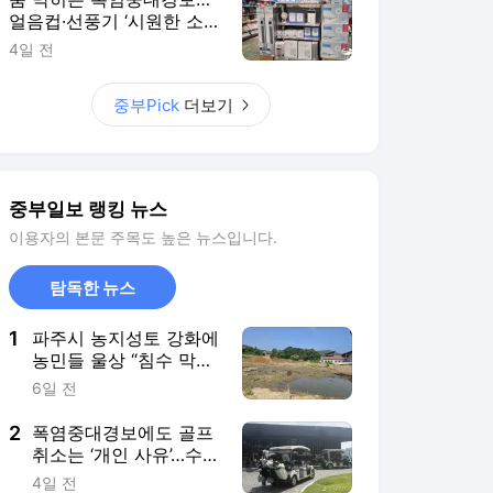
농민들 울상 “침수 막으
려는데 개발행위 허가라
6일 전
니”
2
폭염중대경보에도 골프
취소는 ‘개인 사유’…수십
만 원 위약금·페널티 부
4일 전
과
3
추미애 ‘재정 비상상황’
선언… 경기도의회 민주
“협치” 국힘 “의회 권한
3일 전
침해”
4
이달로 다가온 과학고
입시…경기북과학고·분
당중앙과학고·부천과학
6일 전
고 3파전
5
추미애호 첫 정기인사
윤곽…도청·산하기관 인
사 본격화
3일 전