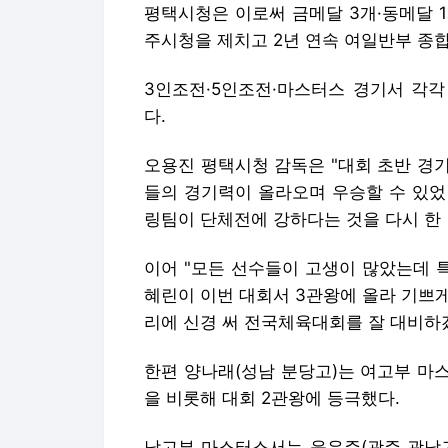
오용진 평택시청 감독은 "대회 초반 경
들의 경기력이 올라오며 우승할 수 있었
링팀이 단체전에 강하다는 것을 다시 한
이어 "모든 선수들이 고생이 많았는데 
혜린이 이번 대회서 3관왕에 올라 기쁘게
리에 신경 써 전국체육대회를 잘 대비하
한편 양나래(성남 분당고)는 여고부 마스
을 비롯해 대회 2관왕에 등극했다.
남고부 마스터스서는 윤우주(광주 광남고)와
점으로 나란히 2·3위를 기록했다.
이밖에 인천도시공사는 남일반부서 금·은·
조승화 기자