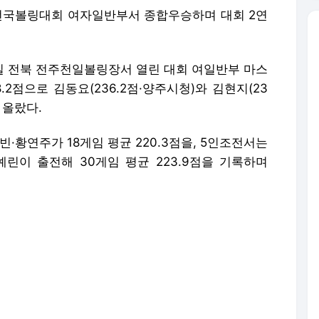
전국볼링대회 여자일반부서 종합우승하며 대회 2연
일 전북 전주천일볼링장서 열린 대회 여일반부 마스
.2점으로 김동요(236.2점·양주시청)와 김현지(23
 올랐다.
·황연주가 18게임 평균 220.3점을, 5인조전서는
예린이 출전해 30게임 평균 223.9점을 기록하며
1개 등 총 4개 메달을 수확하며 서울시설공단과 양
합우승을 확정지었다.
 금메달을 획득한 손혜린은 대회 3관왕에 등극했