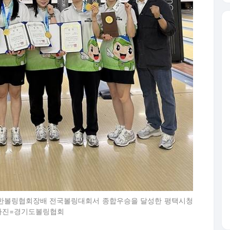
 대한볼링협회장배 전국볼링대회서 종합우승을 달성한 평택시청
 사진=경기도볼링협회