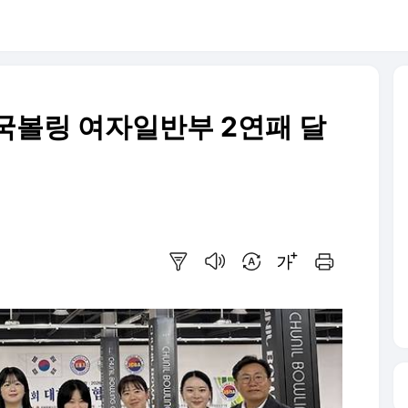
국볼링 여자일반부 2연패 달
요약보기
음성으로 듣기
번역 설정
글씨크기 조절하기
인쇄하기