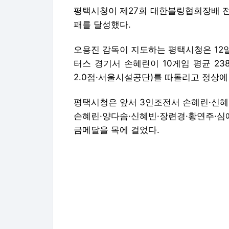
평택시청이 제27회 대한볼링협회장배 
패를 달성했다.
오용진 감독이 지도하는 평택시청은 12
터스 경기서 손혜린이 10게임 평균 238
2.0점·서울시설공단)를 따돌리고 정상에
평택시청은 앞서 3인조전서 손혜린·신혜빈
손혜린·양다솜·신혜빈·장련경·황연주·심
금메달을 목에 걸었다.
평택시청은 이로써 금메달 3개·동메달 
주시청을 제치고 2년 연속 여일반부 종
3인조전·5인조전·마스터스 경기서 각각
다.