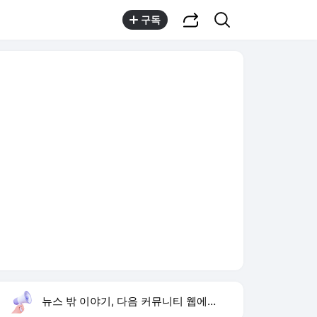
공유하기
검색
구독
뉴스 밖 이야기, 다음 커뮤니티 웹에서 보기
실시간 트렌드
오늘 14:17 기준
툴팁보기
1
황기순 도박 도피
,신규
2
에스파 고척돔
,신규
3
1236회 로또 당첨 번호
,하락
4
제주 전북 3-1
,신규
5
재벌X형사2 정은채 액션
,신규
6
대전 안양 격파
,하락
7
늦둥이
,하락