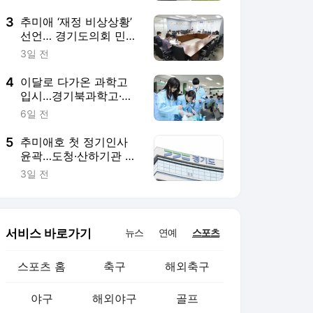
서비스 바로가기
뉴스
연예
스포츠
스포츠 홈
축구
해외축구
야구
해외야구
골프
농구
배구
일반
e-스포츠
카툰
영상 홈