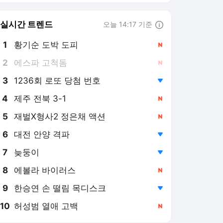
8
에볼라 바이러스
,신규
9
한승연 손 떨림 목디스크
,하락
10
허성범 열애 고백
,신규
중부일보
PICK
중부Pick
현장르포
내 집 앞 호재
가볼만한 곳
복지급여·보조금 곳곳 ‘재
정 누수’…경기도 등 지방정
부 환수액 700억 넘었다
1일 전
아스팔트 열기 더해져 45
도 넘는 중앙차로버스정류
장…버스 기다리다 녹초되
3일 전