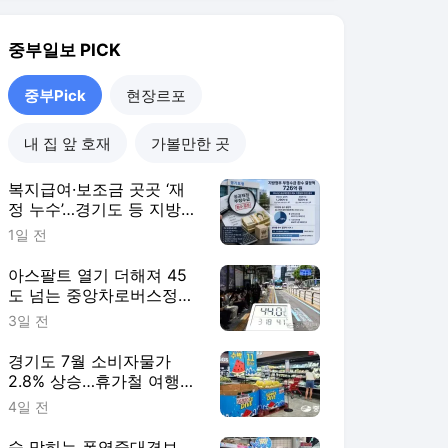
는 시민들
경기도 7월 소비자물가
2.8% 상승…휴가철 여행비
‘껑충’
4일 전
숨 막히는 폭염중대경보…
얼음컵·선풍기 ‘시원한 소
비’ 급증
4일 전
중부Pick
더보기
중부일보 랭킹 뉴스
이용자의 본문 주목도 높은 뉴스입니다.
탐독한 뉴스
1
파주시 농지성토 강화에