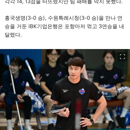
각각 14, 13점을 터뜨렸지만 팀 패배를 막지 못했다.
흥국생명(3-0 승), 수원특례시청(3-0 승)을 만나 연
승을 거둔 IBK기업은행은 포항마저 꺾고 3연승을 내
달렸다.
이미지 크게 보기