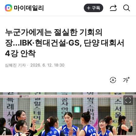
공유하기
통합검색
마이데일리
구독
누군가에게는 절실한 기회의
장...IBK·현대건설·GS, 단양 대회서
4강 안착
심혜진 기자
2026. 6. 12. 18:30
번역 설정
글씨크기 조절하기
이미지 크게 보기