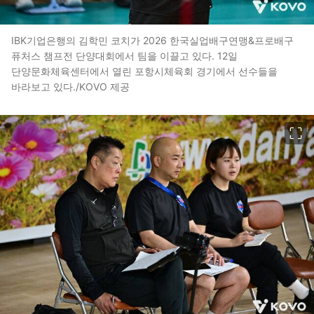
IBK기업은행의 김학민 코치가 2026 한국실업배구연맹&프로배구
퓨처스 챔프전 단양대회에서 팀을 이끌고 있다. 12일
단양문화체육센터에서 열린 포항시체육회 경기에서 선수들을
바라보고 있다./KOVO 제공
이미지 크게 보기