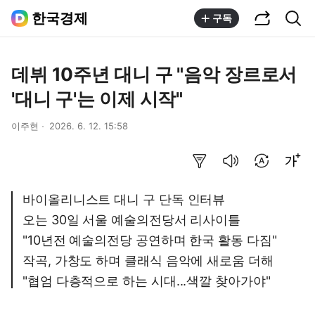
공유하기
통합검색
한국경제
구독
데뷔 10주년 대니 구 "음악 장르로서
'대니 구'는 이제 시작"
이주현
2026. 6. 12. 15:58
요약보기
음성으로 듣기
번역 설정
글씨크기 조절하기
바이올리니스트 대니 구 단독 인터뷰
오는 30일 서울 예술의전당서 리사이틀
"10년전 예술의전당 공연하며 한국 활동 다짐"
작곡, 가창도 하며 클래식 음악에 새로움 더해
"협엄 다층적으로 하는 시대...색깔 찾아가야"