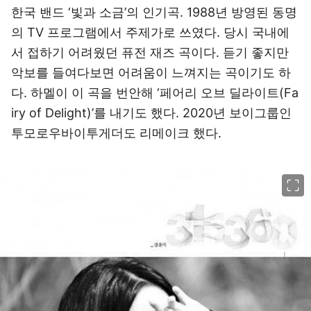
한국 밴드 ‘빛과 소금’의 인기곡. 1988년 방영된 동명
의 TV 프로그램에서 주제가로 쓰였다. 당시 국내에
서 접하기 어려웠던 퓨전 재즈 곡이다. 듣기 좋지만
악보를 들여다보면 어려움이 느껴지는 곡이기도 하
다. 하멜이 이 곡을 번안해 ‘페어리 오브 딜라이트(Fa
iry of Delight)’를 내기도 했다. 2020년 보이그룹인
투모로우바이투게더도 리메이크 했다.
이미지 크게 보기