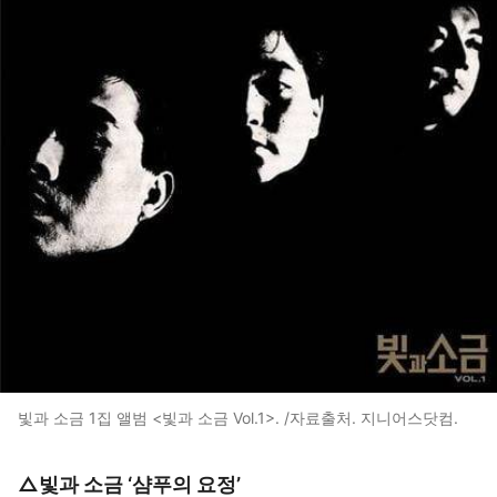
빛과 소금 1집 앨범 <빛과 소금 Vol.1>. /자료출처. 지니어스닷컴.
△빛과 소금 ‘샴푸의 요정’