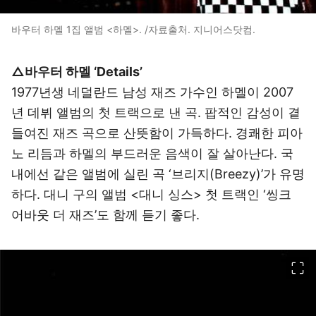
바우터 하멜 1집 앨범 <하멜>. /자료출처. 지니어스닷컴.
△바우터 하멜 ‘Details’
1977년생 네덜란드 남성 재즈 가수인 하멜이 2007
년 데뷔 앨범의 첫 트랙으로 낸 곡. 팝적인 감성이 곁
들여진 재즈 곡으로 산뜻함이 가득하다. 경쾌한 피아
노 리듬과 하멜의 부드러운 음색이 잘 살아난다. 국
내에선 같은 앨범에 실린 곡 ‘브리지(Breezy)’가 유명
하다. 대니 구의 앨범 <대니 싱스> 첫 트랙인 ‘씽크
어바웃 더 재즈’도 함께 듣기 좋다.
이미지 크게 보기