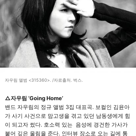
자우림 앨범 <315360>. /자료출처. 벅스.
△자우림 ‘Going Home’
밴드 자우림의 정규 앨범 3집 대표곡. 보컬인 김윤아
가 사기 사건으로 맘고생을 겪고 있던 남동생에게 힘
이 되고자 썼다. 호소력 있는 음성에 경건한 가사가
붙어 깊은 울림을 준다. 인터뷰 장소로 오는 길에 통