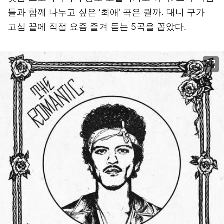
들과 함께 나누고 싶은 ‘최애’ 곡은 뭘까. 대니 구가
고심 끝에 직접 요즘 즐겨 듣는 5곡을 꼽았다.
이미지 크게 보기