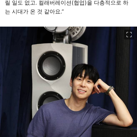
릴 일도 없고. 컬래버레이션(협업)을 다층적으로 하
는 시대가 온 것 같아요.”
이미지 크게 보기