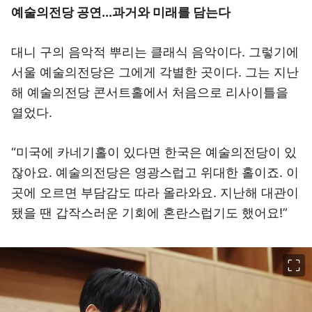
예술의전당 공연...과거와 미래를 담는다
대니 구의 음악적 뿌리는 클래식 음악이다. 그렇기에
서울 예술의전당은 그에게 각별한 곳이다. 그는 지난
해 예술의전당 콘서트홀에서 처음으로 리사이틀을
열었다.
“미국에 카네기홀이 있다면 한국은 예술의전당이 있
잖아요. 예술의전당은 영광스럽고 위대한 홀이죠. 이
곳에 오르면 부담감도 따라 올라와요. 지난해 대관이
됐을 땐 갑작스러운 기회에 혼란스럽기도 했어요!”
이미지 크게 보기