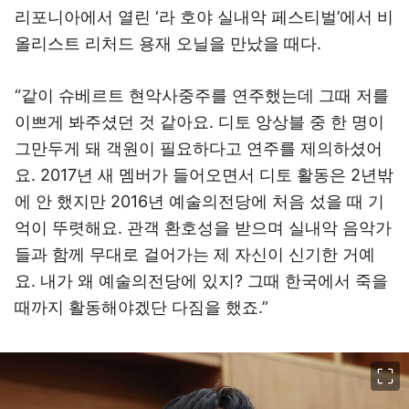
리포니아에서 열린 ‘라 호야 실내악 페스티벌’에서 비
올리스트 리처드 용재 오닐을 만났을 때다.
“같이 슈베르트 현악사중주를 연주했는데 그때 저를
이쁘게 봐주셨던 것 같아요. 디토 앙상블 중 한 명이
그만두게 돼 객원이 필요하다고 연주를 제의하셨어
요. 2017년 새 멤버가 들어오면서 디토 활동은 2년밖
에 안 했지만 2016년 예술의전당에 처음 섰을 때 기
억이 뚜렷해요. 관객 환호성을 받으며 실내악 음악가
들과 함께 무대로 걸어가는 제 자신이 신기한 거예
요. 내가 왜 예술의전당에 있지? 그때 한국에서 죽을
때까지 활동해야겠단 다짐을 했죠.”
이미지 크게 보기