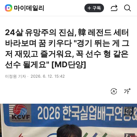
공유하기
통합검색
마이데일리
구독
24살 유망주의 진심, 韓 레전드 세터
바라보며 꿈 키우다 "경기 뛰는 게 그
저 재밌고 즐거워요, 꼭 선수 형 같은
선수 될게요" [MD단양]
이정원 기자
2026. 6. 12. 15:42
번역 설정
글씨크기 조절하기
이미지 크게 보기