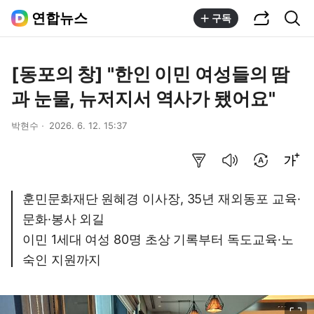
공유하기
통합검색
연합뉴스
구독
[동포의 창] "한인 이민 여성들의 땀
과 눈물, 뉴저지서 역사가 됐어요"
박현수
2026. 6. 12. 15:37
요약보기
음성으로 듣기
번역 설정
글씨크기 조절하기
훈민문화재단 원혜경 이사장, 35년 재외동포 교육·
문화·봉사 외길
이민 1세대 여성 80명 초상 기록부터 독도교육·노
숙인 지원까지
이미지 크게 보기