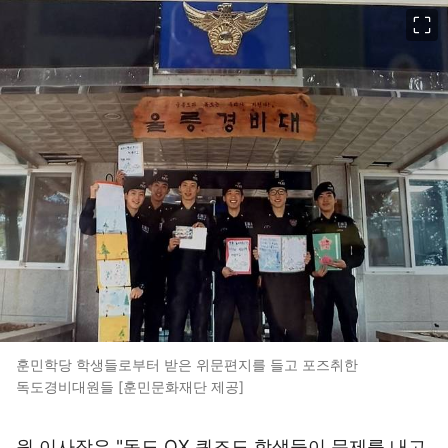
이미지 크게 보기
훈민학당 학생들로부터 받은 위문편지를 들고 포즈취한
독도경비대원들 [훈민문화재단 제공]
원 이사장은 "독도 OX 퀴즈도 학생들이 문제를 내고