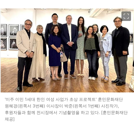
이미지 크게 보기
'미주 이민 1세대 한인 여성 사업가 초상 프로젝트' 훈민문화재단
원혜경(왼쪽서 3번째) 이사장이 박준(왼쪽서 1번째) 사진작가,
후원자들과 함께 전시장에서 기념촬영을 하고 있다. [훈민문화재단
제공]