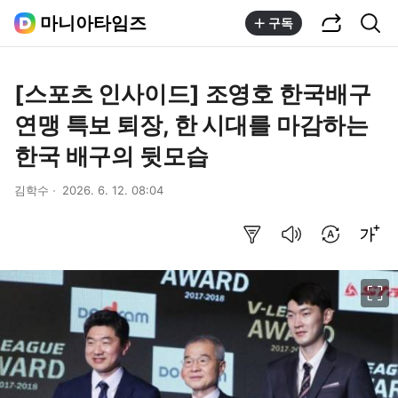
공유하기
통합검색
마니아타임즈
구독
[스포츠 인사이드] 조영호 한국배구
연맹 특보 퇴장, 한 시대를 마감하는
한국 배구의 뒷모습
김학수
2026. 6. 12. 08:04
요약보기
음성으로 듣기
번역 설정
글씨크기 조절하기
이미지 크게 보기