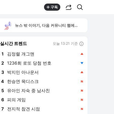
공유하기
검색
구독
뉴스 밖 이야기, 다음 커뮤니티 웹에서 보기
실시간 트렌드
오늘 13:21 기준
툴팁보기
1
김정렬 개그맨
,상승
2
1236회 로또 당첨 번호
,하락
3
박지민 아나운서
,상승
4
한승연 목디스크
,신규
5
유아인 자숙 중 남사친
,신규
6
피의 게임
,신규
7
전지적 참견 시점
,신규