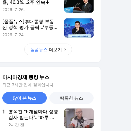
율, 46.3%…2주 연속↓
2026. 7. 26.
[폴폴뉴스]李대통령 부동
산 정책 평가 급락…'부동산
정책 잘한다' 3월 51%→ 7
2026. 7. 24.
월 26%
폴폴뉴스
더보기
아시아경제 랭킹 뉴스
최근 3시간 집계 결과입니다.
많이 본 뉴스
탐독한 뉴스
1
홍석천 "6개월마다 성병
검사 받는다"…'하루 한
알' 복용 HIV 예방약 있
2시간 전
다는데