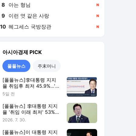
8
아는 형님
,신규
9
이런 엿 같은 사랑
,신규
10
헤그세스 국방장관
,신규
아시아경제
PICK
폴폴뉴스
주末머니
[폴폴뉴스]李대통령 지지
율 취임후 최저 45.9%…'부
정평가, 긍정평가 앞서'
5일 전
[폴폴뉴스] 李대통령 지지
율 '취임 이래 최저' 53%…
민주 40%·국힘 21%
2026. 7. 30.
[폴폴뉴스]이 대통령 지지