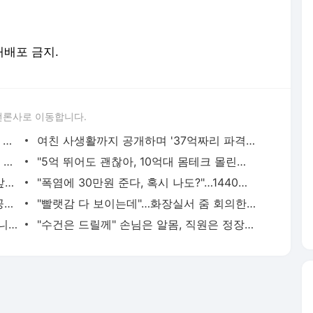
 재배포 금지.
언론사로 이동합니다.
"경찰관이 20대女 끌고가 경찰서 내부서 성폭행"…직원 78명 직무정지까지, 파키스탄에 무슨 일이
여친 사생활까지 공개하며 '37억짜리 파격 실험'…"생리혈 영하 80도에 보관 중"
"이 옷 사려고 비행기 탑니다"…'오픈런에 품절대란' 제주여행 필수템으로 부상[지금사는방식]
"5억 뛰어도 괜찮아, 10억대 몸테크 몰린다"…중저가 재건축 단지 고가낙찰 행렬[부동산AtoZ]
"11살 때 기쁨조 후보였다, 그때 남자들 앞에서…" 탈북민 주장 충격
"폭염에 30만원 준다, 혹시 나도?"…1440만명 이미 가입된 '이 보험'
"다 계획이 있었구나"…깜짝 美·日 환율 공동개입, 5월부터 준비했다는데 [뭔日있슈]
"빨랫감 다 보이는데"…화장실서 줌 회의한 뉴질랜드 시의원 "문제없다"
"해운대인데 뭐 어때" "그래도 마트는 아니지" 점점 뜨거워지는 '비키니 논쟁'
"수건은 드릴께" 손님은 알몸, 직원은 정장…美 식당이 꺼낸 '파격 생존법'