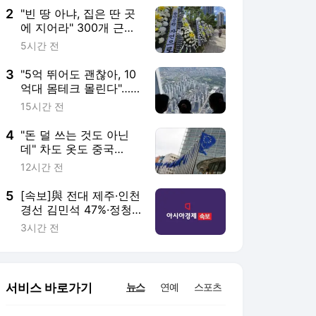
2
"빈 땅 아냐, 집은 딴 곳
에 지어라" 300개 근조
화환으로 뒤덮인 용산공
5시간 전
원
3
"5억 뛰어도 괜찮아, 10
억대 몸테크 몰린다"…
중저가 재건축 단지 고
15시간 전
가낙찰 행렬[부동산
AtoZ]
4
"돈 덜 쓰는 것도 아닌
데" 차도 옷도 중국
산…"전기요금도 너무
12시간 전
비싸" AI도 밀린 유럽[주
末머니]
5
[속보]與 전대 제주·인천
경선 김민석 47%·정청
래 42%·송영길 10%
3시간 전
서비스 바로가기
뉴스
연예
스포츠