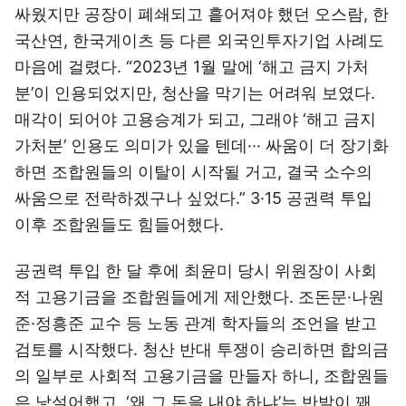
싸웠지만 공장이 폐쇄되고 흩어져야 했던 오스람, 한
국산연, 한국게이츠 등 다른 외국인투자기업 사례도
마음에 걸렸다. “2023년 1월 말에 ‘해고 금지 가처
분’이 인용되었지만, 청산을 막기는 어려워 보였다.
매각이 되어야 고용승계가 되고, 그래야 ‘해고 금지
가처분’ 인용도 의미가 있을 텐데··· 싸움이 더 장기화
하면 조합원들의 이탈이 시작될 거고, 결국 소수의
싸움으로 전락하겠구나 싶었다.” 3·15 공권력 투입
이후 조합원들도 힘들어했다.
공권력 투입 한 달 후에 최윤미 당시 위원장이 사회
적 고용기금을 조합원들에게 제안했다. 조돈문·나원
준·정흥준 교수 등 노동 관계 학자들의 조언을 받고
검토를 시작했다. 청산 반대 투쟁이 승리하면 합의금
의 일부로 사회적 고용기금을 만들자 하니, 조합원들
은 낯설어했고, ‘왜 그 돈을 내야 하냐’는 반발이 꽤