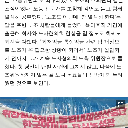
는 ‘소통위원회’로 확대되었다. 노조의 대의원회 같은
조직이었다. 노동 전문가를 초청해 강연도 듣고 함께
열심히 공부했다. ‘노조도 아닌데, 참 열심히 한다’는
말을 주변 노조 사람들에게 들었다. 육아휴직 기간에
출근해 회사와 노사협의회 협상을 할 정도로 최씨도
최선을 다했다. “최저임금·통상임금 관련 법 개정으
로 노조가 꼭 필요한 상황이 되어서” 노조가 설립되
기 전까지 그가 계속 노사협의회 노측 위원장으로 뽑
혔다. 첫 당선이 단발 사건에 그치지 않고, 나중에 노
조위원장까지 맡은 걸 보니 동료들의 신망이 꽤 두터
웠던 것으로 보인다.
이미지 크게 보기