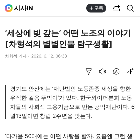
공유하기
통합검색
시사IN
구독
‘세상에 빚 갚는’ 어떤 노조의 이야기
[차형석의 별별인물 탐구생활]
차형석 기자
2026. 6. 12. 06:33
요약보기
음성으로 듣기
번역 설정
글씨크기 조절하기
경기도 안산에는 ‘재단법인 노동존중 세상을 향한
우직한 걸음 뚜벅이’가 있다. 한국와이퍼분회 노동
자들의 사회적 고용기금으로 만든 공익재단이다. 6
월13일이면 창립 2주년을 맞는다.
‘다가올 50대에는 어떤 사랑을 할까. 요즘엔 그런 생