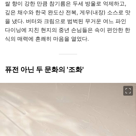
쌀 향이 강한 만큼 참기름은 두세 방울로 억제하고,
깊은 채수와 한국 완도산 전복, 게우(내장) 소스로 맛
을 냈다. 버터와 크림으로 범벅된 무거운 여느 파인
다이닝에 지친 현지의 중년 손님들은 속이 편안한 한
식의 매력에 흔쾌히 마음을 열었다.
퓨전 아닌 두 문화의 '조화'
이미지 크게 보기