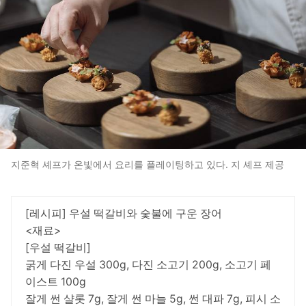
지준혁 셰프가 온빛에서 요리를 플레이팅하고 있다. 지 셰프 제공
[레시피] 우설 떡갈비와 숯불에 구운 장어
<재료>
[우설 떡갈비]
굵게 다진 우설 300g, 다진 소고기 200g, 소고기 페
이스트 100g
잘게 썬 샬롯 7g, 잘게 썬 마늘 5g, 썬 대파 7g, 피시 소