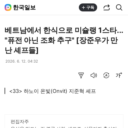
공유하기
통합검색
한국일보
구독
베트남에서 한식으로 미슐랭 1스타...
"퓨전 아닌 조화 추구" [장준우가 만
난 셰프들]
2026. 6. 12. 04:32
요약보기
음성으로 듣기
번역 설정
글씨크기 조절하기
<33> 하노이 온빛(Onvit) 지준혁 셰프
편집자주