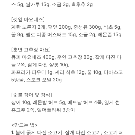
스 5g, 쌀가루 15g, 소금 3g, 흑후추 2g
[깻잎 마요네즈]
계란 노른자 2개, 깻잎 200g, 중성유 300g, 식초 5g,
꿀 9g, 옐로 디종 머스터드 15g, 소금 2g, 레몬즙 15g
[훈연 고추장 마요]
큐피 마요네즈 400g, 훈연 고추장 80g, 잘게 다진 마
늘 2쪽, 잘게 다진 샬롯 10g,
파프리카 파우더 1g, 셰리 식초 12g, 꿀 10g, 타바스코
5방울, 스모크 오일 20g
[숯불 장어 및 장식]
장어 10g, 레몬밤 허브 5g, 베트남 허브 4쪽, 얇게 썬
홍고추 2쪽, 엘더플라워 3송이
<만드는 법>
1. 볼에 굵게 다진 소고기, 잘게 다진 소고기, 소고기 페