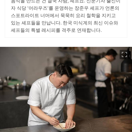
음식을 만드는 건 결국 사람, 셰프죠. 신문기자 출신이
자 식당 '어라우즈'를 운영하는 장준우 셰프가 언론의
스포트라이트 너머에서 묵묵히 요리 철학을 지키고
있는 셰프들을 만납니다. 한국 미식계의 최신 이슈와
셰프들의 특별 레시피를 격주로 연재합니다.
이미지 크게 보기