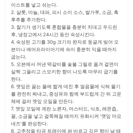
이스트를 넣고 섞는다.
2. 샬롯, 마늘, 대파, 피시 소이 소스, 쌀가루, 소금, 흑
후추를 추가한다.
3. 찰기가 생기도록 혼합물을 충분히 치대고 두드린
후, 냉장고에서 24시간 동안 숙성시킨다.
4. 숙성된 고기를 30g 크기의 완자로 둥글게 빚어 오
븐이나 에어프라이어기에 속이 충분히 익을 때까지
굽는다.
5. 오븐에서 꺼낸 떡갈비를 숯불 그릴로 옮겨 겉면이
살짝 그을리고 스모키한 향이 나도록 마무리 굽기를
한다.
6. 깻잎은 끓는 물에 짧게 데친 후 얼음물에 식혀 물기
를 완전히 짜내고, 중성유와 함께 부드럽게 간 뒤 고운
체에 걸러 깻잎 오일을 만든다.
7. 깻잎 오일에 계란 노른자, 머스터드, 식초, 레몬즙,
꿀, 소금을 넣고 걸쭉해질 때까지 유화시켜 '깻잎 마요
네즈'를 완성한다.
8. 고추장을 타공 트레이에 펴 바르고 깊은 향이 날 때