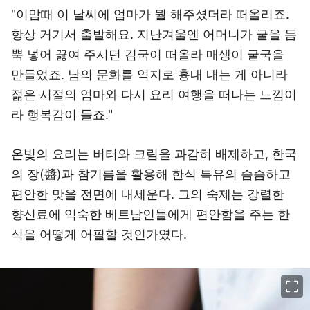
"이맘때 이 날씨에 엄마가 뭘 해주셨더라 떠올리죠.
항상 거기서 출발해요. 지난겨울엔 어머니가 굴을 듬
뿍 넣어 끓여 주시던 김국이 떠올라 매생이 굴국을
만들었죠. 남의 문화를 억지로 흉내 내는 게 아니라
젊은 시절의 엄마와 다시 요리 여행을 떠나는 느낌이
라 행복감이 들죠."
온빛의 요리는 버터와 크림을 과감히 배제하고, 한국
의 장(醬)과 참기름을 활용해 한식 특유의 슴슴하고
편안한 맛을 전면에 내세운다. 그의 숙제는 강렬한
향신료에 익숙한 베트남인들에게 편안함을 주는 한
식을 어떻게 어필할 것인가였다.
이미지 크게 보기