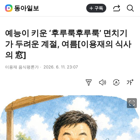
공유하기
통합검색
동아일보
구독
예능이 키운 ‘후루룩후루룩’ 면치기
가 두려운 계절, 여름[이용재의 식사
의 窓]
이용재 음식평론가
2026. 6. 11. 23:07
요약보기
음성으로 듣기
번역 설정
글씨크기 조절하기
이미지 크게 보기