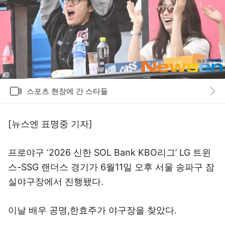
갤러리
스포츠 현장에 간 스타들
바로가기
[뉴스엔 표명중 기자]
프로야구 ‘2026 신한 SOL Bank KBO리그’ LG 트윈
스-SSG 랜더스 경기가 6월11일 오후 서울 송파구 잠
실야구장에서 진행됐다.
이날 배우 공명,한효주가 야구장을 찾았다.