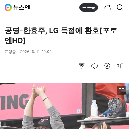
공유하기
통합검색
뉴스엔
구독
공명-한효주, LG 득점에 환호[포토
엔HD]
표명중
2026. 6. 11. 19:04
요약보기
음성으로 듣기
번역 설정
글씨크기 조절하기
이미지 크게 보기