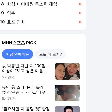
8
한상미 이태원 특조위 해임
,신규
9
입추
,신규
10
호프 영화
,신규
MHN스포츠
PICK
지금 연예계는
오늘 뭐 보지?
故 박동빈 떠난 지 100일…
이상이 "보고 싶은 마음은
그대로" [MHN:피드]
5시간 전
유명 男 스타, 음식 몰래
'취식'→공개 사과…"너무
부끄럽다, 죄송하다"
5시간 전
[MHN:피드]
"필요하면 다 올릴 것" 황정