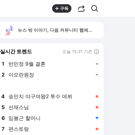
공유하기
검색
구독
뉴스 밖 이야기, 다음 커뮤니티 웹에서 보기
실시간 트렌드
오늘 15:21 기준
툴팁보기
1
반민정 9월 결혼
,유지
2
이모란원장
,유지
3
휴젤 상반기 실적
,신규
4
송민지 야구여왕2 투수 데뷔
,신규
5
선재스님
,신규
6
임봉근 할머니
,하락
7
편스토랑
,신규