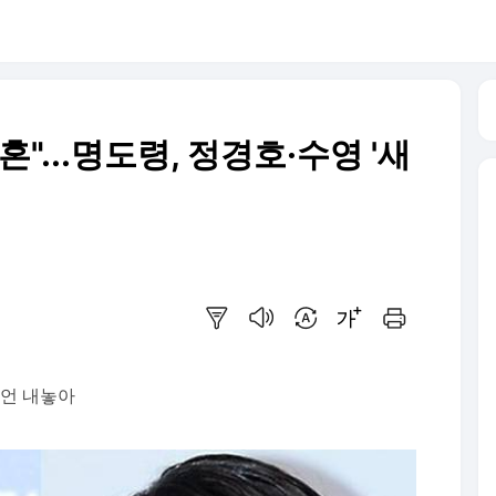
"...명도령, 정경호·수영 '새
요약보기
음성으로 듣기
번역 설정
글씨크기 조절하기
인쇄하기
발언 내놓아