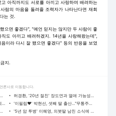
았고 아직까지도 서로를 아끼고 사랑하며 배려하는
 사람의 마음을 돌려줄 조력자가 나타난다면 재회
다는 것.
했으면 좋겠다", "예언 믿지는 않지만 두 사람이 좋
아직도 아끼고 배려하겠지. 14년을 사랑해왔는데",
처음이라 다시 잘 됐으면 좋겠다" 등의 반응을 보였
 금지.
 언론사로 이동합니다.
다 아내에 '고기' 요구…패널 '비난 폭발' "조만간 못 보겠다" ('동치미')
허경환, '20년 절친' 장도연과 열애 가능성..."키 큰 동생" [MHN:픽]
이지혜, 하와이 카페서 우는 딸과 '강제 퇴장'…단호한 훈육→"어글리 코리안 되기 싫어" ('남뭐')
'이필립♥' 박현선, 셋째 딸 출산…"무통주사 못 맞고 자연분만" [MHN:피드]
원, 1년 만 복귀...새 메뉴 프로젝트 위해 '지역 짬뽕찝' 도는 중 [MHN:픽]
'5년 암 투병' 이혜영, 의붓딸 남친 소식에 관심 폭발…"뽀뽀는 했냐" [MHN:피드]