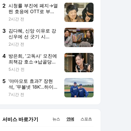
2
시청률 부진에 폐지→열
띈 호응에 OTT로 부활
성공한 이 작품 정체
2시간 전
('도라이버')
3
김다혜, 신앙 이유로 강
신우에 선 긋기 시
작…"난 많이 신실해"
2시간 전
('합숙맞선2')
4
방은희, '고독사' 모친에
죄책감 호소→납골당서
"미안해" 오열 ('특종세
5시간 전
상')
5
‘야마모토 효과?’ 장현
석, ‘무볼넷 18K’…하이싱
글A 승격 후 2연승
7시간 전
서비스 바로가기
뉴스
연예
스포츠