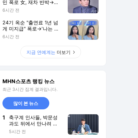
민 폭로 女, 재차 반박→녹
취 10시간·77통 녹음 언급
6시간 전
[MHN:피드]
24기 옥순 "출연료 1년 넘
게 미지급" 폭로→'나는 솔
로' 측 "전액 지급 완료"
6시간 전
[MHN:피드]
지금 연예계는
더보기
MHN스포츠 랭킹 뉴스
최근 3시간 집계 결과입니다.
많이 본 뉴스
1
축구계 인사들, 박문성
과도 뒤에서 만나려 했
다…“그런 식으로 문제
5시간 전
해결하면 안 돼”