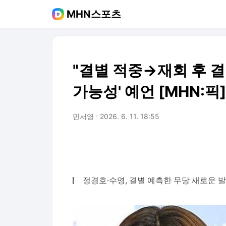
MHN스포츠
"결별 적중→재회 후 결혼
가능성' 예언 [MHN:픽]
민서영
2026. 6. 11. 18:55
정경호·수영, 결별 예측한 무당 새로운 