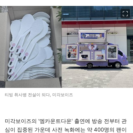
이미지 크게 보기
티빙 취사병 전설이 되다, 미각보이즈
미각보이즈의 '엠카운트다운' 출연에 방송 전부터 관
심이 집중된 가운데 사전 녹화에는 약 400명의 팬이