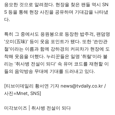
응모한 것으로 알려졌다. 현장을 찾은 팬들 역시 SN
S 등을 통해 현장 사진을 공유하며 기대감을 나타냈
다.
특히 그 중에서도 응원봉으로 등장한 밥주걱, 팬덤명
'오미(五味)' 등이 웃음 포인트가 됐다. 또한 '쓴만관
철'이라는 이름과 함께 강하경의 커피차가 현장에 도
착해 웃음을 더했다. 누리꾼들은 일명 '취랄'이라 불
리는 '취사병 전설이 되다' 속 유머 코드를 재현할 이
들의 음악방송 무대에 기대를 드러내고 있다.
[티브이데일리 황서연 기자 news@tvdaily.co.kr /
사진=Mnet, SNS]
미각보이즈
|
취사병 전설이 되다