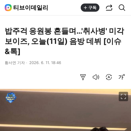
공유하기
통합검색
티브이데일리
구독
밥주걱 응원봉 흔들며…'취사병' 미각
보이즈, 오늘(11일) 음방 데뷔 [이슈
&톡]
황서연 기자
2026. 6. 11. 18:46
요약보기
음성으로 듣기
번역 설정
글씨크기 조절하기
이미지 크게 보기