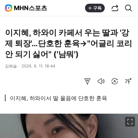
공유하기
통합검색
MHN스포츠
구독
이지혜, 하와이 카페서 우는 딸과 '강
제 퇴장'…단호한 훈육→"어글리 코리
안 되기 싫어" ('남뭐')
김해슬
2026. 6. 11. 18:44
요약보기
음성으로 듣기
번역 설정
글씨크기 조절하기
이지혜, 하와이서 딸 울음에 단호한 훈육
이미지 크게 보기