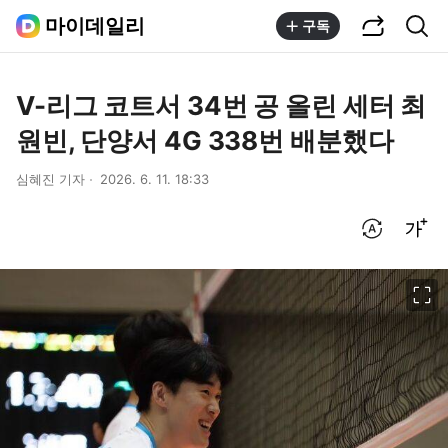
공유하기
통합검색
마이데일리
구독
V-리그 코트서 34번 공 올린 세터 최
원빈, 단양서 4G 338번 배분했다
심혜진 기자
2026. 6. 11. 18:33
번역 설정
글씨크기 조절하기
이미지 크게 보기