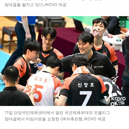
맞대결을 펼치고 있다./KOVO 제공
이미지 크게 보기
11일 단양국민체육센터에서 열린 국군체육부대와 조별리그
맞대결에서 타임아웃을 요청한 OK저축은행./KOVO 제공