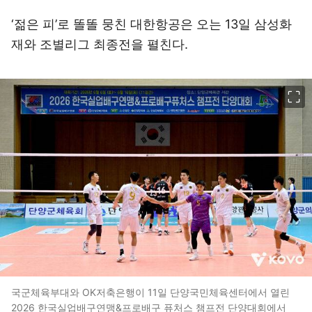
‘젊은 피’로 똘똘 뭉친 대한항공은 오는 13일 삼성화
재와 조별리그 최종전을 펼친다.
이미지 크게 보기
국군체육부대와 OK저축은행이 11일 단양국민체육센터에서 열린
2026 한국실업배구연맹&프로배구 퓨처스 챔프전 단양대회에서