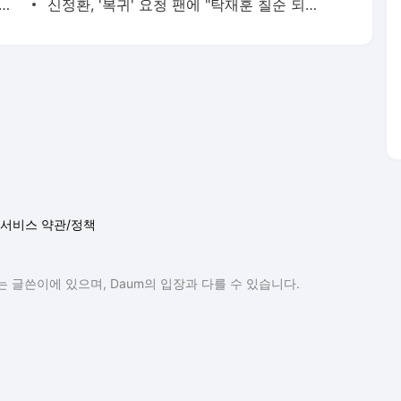
·박신혜♥최태준, 싱가포르 여행 같이 가더니... '디즈니 크루즈'서 포착
신정환, '복귀' 요청 팬에 "탁재훈 칠순 되기 전에 가능하지 않겠냐" [MHN:피드]
서비스 약관/정책
 글쓴이에 있으며, Daum의 입장과 다를 수 있습니다.