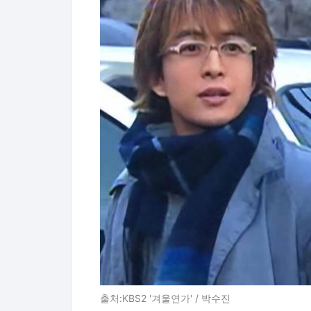
출처:KBS2 '겨울연가' / 박수진