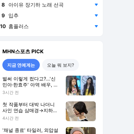
8
아이유 장기하 노래 선곡
,하락
9
입추
,하락
10
홈플러스
,하락
MHN스포츠
PICK
지금 연예계는
오늘 뭐 보지?
벌써 이렇게 컸다고?…'신
민아·한효주' 아역 배우, 대
학생 되며 180도 달라진 인
3시간 전
상→한층 성숙해졌네
[MHN:피드]
첫 작품부터 대박 나더니
사인 연습 삼매경→지하철
서 포착된 '19세' 女 배우
4시간 전
정체 [MHN:피드]
'채널 종료' 타일러, 외압설