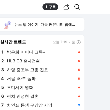
공유하기
검색
구독
뉴스 밖 이야기, 다음 커뮤니티 웹에서 보기
실시간 트렌드
오늘 7:19 기준
툴팁보기
1
방은희 어머니 고독사
,상승
2
HLB CB 출자전환
,신규
3
하영 증조부 고종 진료
,신규
4
서울 40도 돌파
,신규
5
오디세이 영화
,상승
6
런치 안성현 결혼
,상승
7
차인표 동생 구강암 사망
,하락