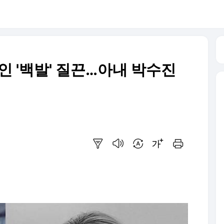
인 '백발' 질끈…아내 박수진
요약보기
음성으로 듣기
번역 설정
글씨크기 조절하기
인쇄하기