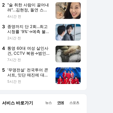
2
"술 취한 사람이 끌어내
려"…김현정, 돌연 스페
이스A 탈퇴한 뒷사정
4시간 전
[MHN:픽]
3
종영까지 단 2회...최고
시청률 '9%'→예측 불허
전개로 '본방 사수' 이끄
2시간 전
는 범죄 스릴러 ('결혼의
완성')
4
통영 60대 여성 살인사
건, CCTV 복원→범인
얼굴 '최초 공개' ('그것
7시간 전
이 알고 싶다')
5
'무명전설' 전국투어 콘
서트, 잇단 매진에 대구·
부산 앙코르 확정…추가
5시간 전
지역도 연다
서비스 바로가기
뉴스
연예
스포츠