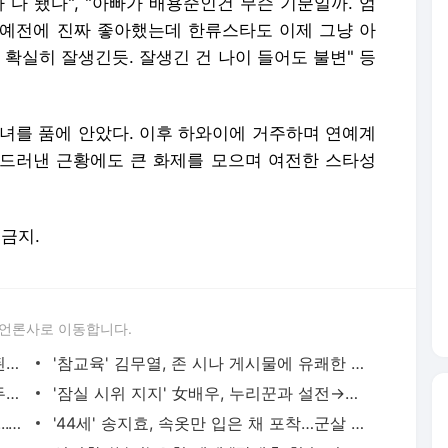
 다 됐다", "아빠가 배용준인건 무슨 기분일까. 엄
 "예전에 진짜 좋아했는데 한류스타도 이제 그냥 아
도 확실히 잘생긴듯. 잘생긴 건 나이 들어도 불변" 등
 1녀를 품에 안았다. 이후 하와이에 거주하며 연예계
드러낸 근황에도 큰 화제를 모으며 여전한 스타성
 금지.
 언론사로 이동합니다.
한가인, '연예계 닮은꼴' 김동준 친누나 된다…'신병4' 특별 출연 [공식]
'참교육' 김무열, 존 시나 게시물에 유쾌한 답변…"이제 나를 볼 수 있어" [MHN:피드]
"박민수답지 않아" 처음 마주한 불안과 두려움…'무명전설' 이룬 성장 [mhn★심화인터뷰③]
'잠실 시위 지지' 女배우, 누리꾼과 설전→의미심장 문구 "회개하게 하심" [MHN:피드]
'참교육' 진기주, 관세청도 '공식 팬 인증'..."알고리즘이 점령" [MHN:피드]
'44세' 송지효, 속옷만 입은 채 포착…군살 하나 없이 뽐낸 아찔한 '몸매' [MHN:피드]