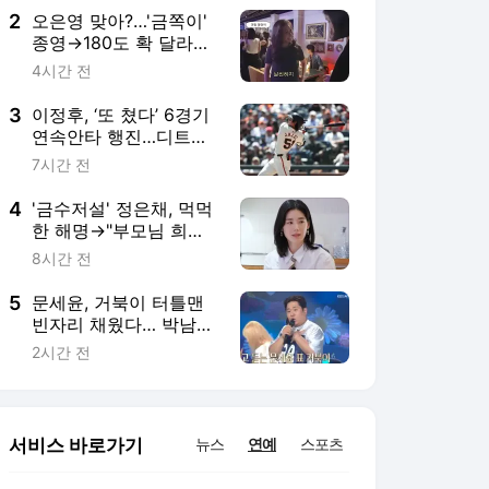
2
오은영 맞아?…'금쪽이'
종영→180도 확 달라진
근황…"엄청 날씬하다"
4시간 전
[MHN:픽]
3
이정후, ‘또 쳤다’ 6경기
연속안타 행진…디트로
이트전 1안타 2타점, 타
7시간 전
율 0.303
4
'금수저설' 정은채, 먹먹
한 해명→"부모님 희생...
집 평수 줄여가면서 영
8시간 전
국 유학" [MHN:픽]
5
문세윤, 거북이 터틀맨
빈자리 채웠다… 박남정
딸 스테이씨 시은의 우
2시간 전
상은 채연 ('불후의 명
곡')
서비스 바로가기
뉴스
연예
스포츠