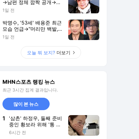
→남편 정체 깜짝 공개→눈
물…"63년 만에 처음"
1일 전
[MHN:픽]
박명수, '53세' 배용준 최근
모습 언급→"머리만 백발,
얼굴 그대로더라" 감탄 ('라
1일 전
디오쇼')
오늘 뭐 보지?
더보기
MHN스포츠 랭킹 뉴스
최근 3시간 집계 결과입니다.
많이 본 뉴스
1
'삼촌' 하정우, 둘째 준비
중인 황보라 위해 '통 큰
선물'→고마움에 감동
6시간 전
[MHN:픽]