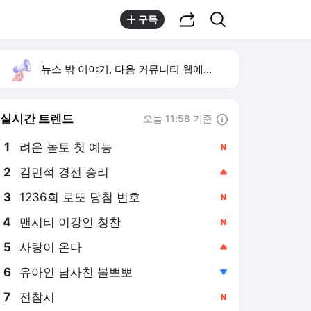
공유하기
검색
구독
뉴스 밖 이야기, 다음 커뮤니티 웹에서 보기
실시간 트렌드
오늘 11:58 기준
툴팁보기
1
려운 놀토 첫 예능
,신규
2
김민석 경선 승리
,상승
4
맨시티 이강인 칭찬
,신규
5
사랑이 온다
,상승
6
유아인 남사친 볼뽀뽀
,하락
7
전참시
,신규