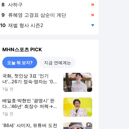
8
사하구
,신규
9
류혜영 고경표 삼순이 계단
,신규
10
재벌 형사 시즌2
,하락
MHN스포츠
PICK
오늘 뭐 보지?
지금 연예계는
국화, 첫인상 3표 '인기
녀'…26기 정숙·영자는 '0
표' 희비('나솔사계')
1일 전
배일호·박현빈 '광명시' 뜬
다…'46년' 최장수 저력→동
시간대 1위 사수 '전국노래
1일 전
자랑'
'86세' 사미자, 유튜버 도전