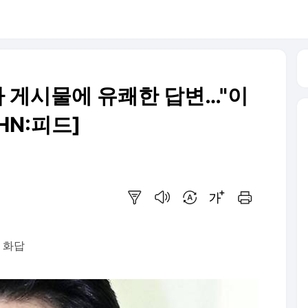
시나 게시물에 유쾌한 답변…"이
HN:피드]
요약보기
음성으로 듣기
번역 설정
글씨크기 조절하기
인쇄하기
 화답