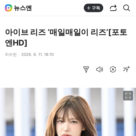
공유하기
통합검색
뉴스엔
구독
아이브 리즈 ‘매일매일이 리즈’[포토
엔HD]
지수진
2026. 6. 11. 18:10
요약보기
음성으로 듣기
번역 설정
글씨크기 조절하기
이미지 크게 보기