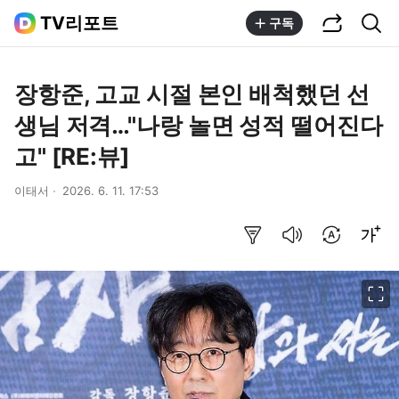
공유하기
통합검색
TV리포트
구독
장항준, 고교 시절 본인 배척했던 선
생님 저격…"나랑 놀면 성적 떨어진다
고" [RE:뷰]
이태서
2026. 6. 11. 17:53
요약보기
음성으로 듣기
번역 설정
글씨크기 조절하기
이미지 크게 보기