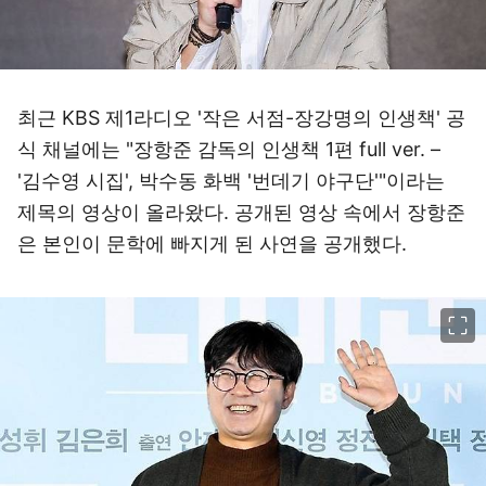
최근 KBS 제1라디오 '작은 서점-장강명의 인생책' 공
식 채널에는 "장항준 감독의 인생책 1편 full ver. –
'김수영 시집', 박수동 화백 '번데기 야구단'"이라는
제목의 영상이 올라왔다. 공개된 영상 속에서 장항준
은 본인이 문학에 빠지게 된 사연을 공개했다.
이미지 크게 보기