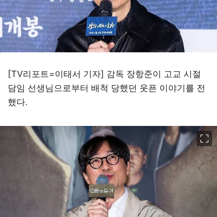
[TV리포트=이태서 기자] 감독 장항준이 고교 시절
담임 선생님으로부터 배척 당했던 웃픈 이야기를 전
했다.
이미지 크게 보기