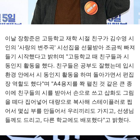
이날 장항준은 고등학교 재학 시절 친구가 김수영 시
인의 '사랑의 변주곡' 시선집을 선물받아 조금씩 빠져
들기 시작했다고 밝히며 "고등학교 때 친구들과 시
동인지 활동을 했다. 친구들은 공부도 잘했는데 입시
환경 안에서 시 동인지 활동을 하며 돌아가면서 편집
장 역할도 했다"며 "A4용지를 쫙 펼친 것 같은 큰 종
이에 친구들의 시를 받아서 손으로 쓰고 삽화도 그림
을 떼다 집어넣어 대량으로 복사해 스테이플러로 찝
어서 몇십 부를 만들어서 우리끼리도 가지고, 선생님
들께도 드리고, 다른 학교에도 배포했다"고 밝혔다.
이미지 크게 보기