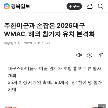
공유하기
통합검색
경북일보
구독
주한미군과 손잡은 2026대구
WMAC, 해외 참가자 유치 본격화
박무환 기자
2026. 6. 11. 16:21
음성으로 듣기
번역 설정
글씨크기 조절하기
대구스타디움서 미군 관계자 초청 홍보·교류 행사
개최
35세 이상 세계인 축제…90개국 1만1천여 명 참가
기대
이미지 크게 보기