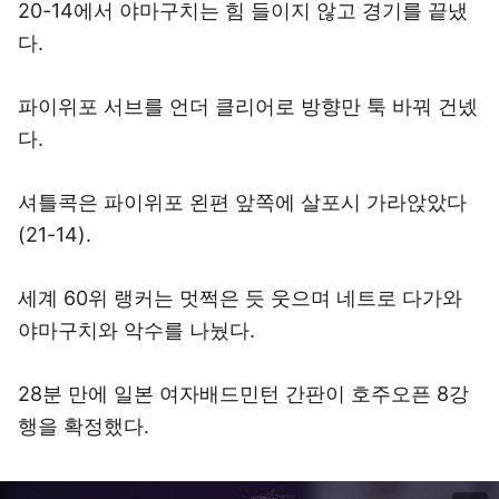
20-14에서 야마구치는 힘 들이지 않고 경기를 끝냈
다.
파이위포 서브를 언더 클리어로 방향만 툭 바꿔 건넸
다.
셔틀콕은 파이위포 왼편 앞쪽에 살포시 가라앉았다
(21-14).
세계 60위 랭커는 멋쩍은 듯 웃으며 네트로 다가와
야마구치와 악수를 나눴다.
28분 만에 일본 여자배드민턴 간판이 호주오픈 8강
행을 확정했다.
이미지 크게 보기