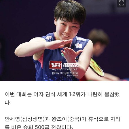
이번 대회는 여자 단식 세계 1·2위가 나란히 불참했
다.
안세영(삼성생명)과 왕즈이(중국)가 휴식으로 자리
를 비운 슈퍼 500급 전장이다.