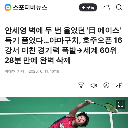
공유하기
통합검색
스포티비뉴스
구독
안세영 벽에 두 번 울었던 '日 에이스'
독기 품었다…야마구치, 호주오픈 16
강서 미친 경기력 폭발→세계 60위
28분 만에 완벽 삭제
박대현 기자
2026. 6. 11. 16:18
요약보기
음성으로 듣기
번역 설정
글씨크기 조절하기
이미지 크게 보기