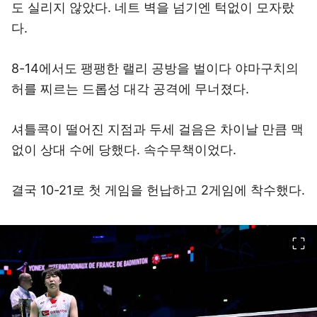
도 실리지 않았다. 네트 벽을 넘기엔 턱없이 모자랐
다.
8-14에서도 팽팽한 랠리 공방을 벌이다 야마구치의
허를 찌르는 드롭성 대각 공격에 무너졌다.
셔틀콕이 떨어진 지점과 두세 걸음은 차이날 만큼 맥
없이 상대 수에 당했다. 속수무책이었다.
결국 10-21로 첫 게임을 헌납하고 2게임에 착수했다.
이미지 크게 보기