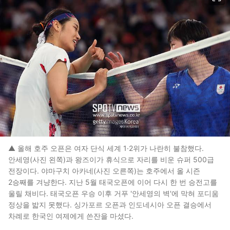
▲ 올해 호주 오픈은 여자 단식 세계 1·2위가 나란히 불참했다.
안세영(사진 왼쪽)과 왕즈이가 휴식으로 자리를 비운 슈퍼 500급
전장이다. 야마구치 아카네(사진 오른쪽)는 호주에서 올 시즌
2승째를 겨냥한다. 지난 5월 태국오픈에 이어 다시 한 번 승전고를
울릴 채비다. 태국오픈 우승 이후 거푸 '안세영의 벽'에 막혀 포디움
정상을 밟지 못했다. 싱가포르 오픈과 인도네시아 오픈 결승에서
차례로 한국인 여제에게 쓴잔을 마셨다.