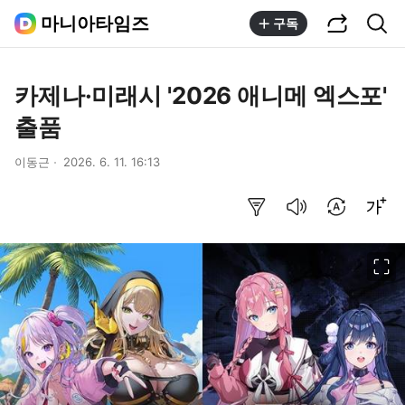
공유하기
통합검색
마니아타임즈
구독
카제나·미래시 '2026 애니메 엑스포'
출품
이동근
2026. 6. 11. 16:13
요약보기
음성으로 듣기
번역 설정
글씨크기 조절하기
이미지 크게 보기