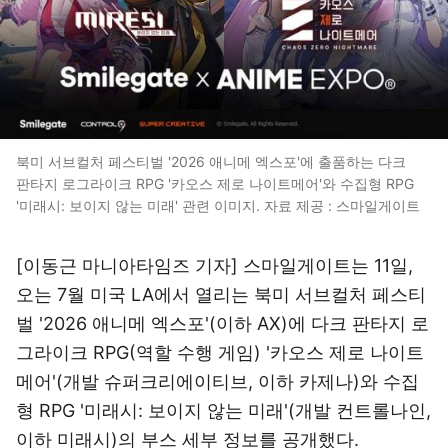
북미 서브컬처 페스티벌 '2026 애니메 엑스포'에 출품하는 다크
판타지 로그라이크 RPG '카오스 제로 나이트메어'와 수집형 RPG
'미래시: 보이지 않는 미래' 관련 이미지. 자료 제공 : 스마일게이트
[이동근 마니아타임즈 기자] 스마일게이트는 11일,
오는 7월 미국 LA에서 열리는 북미 서브컬처 페스티
벌 '2026 애니메 엑스포'(이하 AX)에 다크 판타지 로
그라이크 RPG(역할 수행 게임) '카오스 제로 나이트
메어'(개발 슈퍼크리에이티브, 이하 카제나)와 수집
형 RPG '미래시: 보이지 않는 미래'(개발 컨트롤나인,
이하 미래시)의 부스 세부 정보를 공개했다.