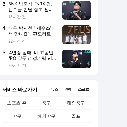
3
BNK 박준석, "KRX 전,
선수들 멘털 잡고 빨리
준비할 것"
13시간 전
4
배우 박지현 "'제우스'에
서 만나요"…판도라로
이용자와 만난다
22시간 전
5
'4연승 실패' kt 고동빈,
"PO 앞두고 경기력 만들
어가는 단계"
20시간 전
서비스 바로가기
뉴스
연예
스포츠
스포츠 홈
축구
해외축구
야구
해외야구
골프