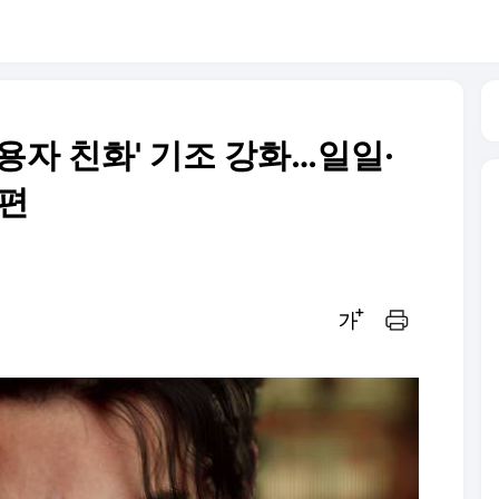
용자 친화' 기조 강화…일일·
개편
글씨크기 조절하기
인쇄하기