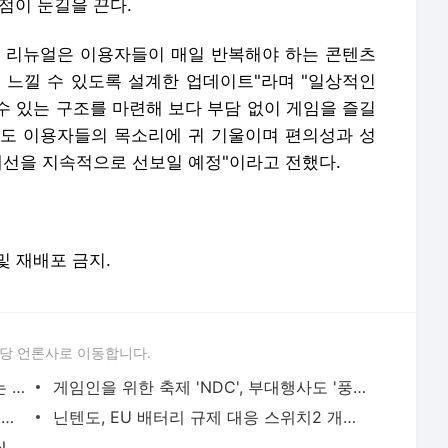
점이 눈길을 끈다.
 리뉴얼은 이용자들이 매일 반복해야 하는 콘텐츠
 느낄 수 있도록 설계한 업데이트"라며 "일상적인
수 있는 구조를 마련해 보다 부담 없이 게임을 즐길
으로도 이용자들의 목소리에 귀 기울이며 편의성과 성
개선을 지속적으로 선보일 예정"이라고 전했다.
)
 및 재배포 금지.
당 언론사로 이동합니다.
프롤로그 테스트 D-1, 키워드로 미리 보는 '리밋 제로 브레이커스'
게임인을 위한 축제 'NDC', 부대행사도 '풍성'
앤트로픽, 신형 AI 모델 '페이블5' 공개… 보안용 '미토스5'도 선보여
닌텐도, EU 배터리 규제 대응 스위치2 개정판 유럽 출시 추진
'10억달러 돌파' 튀르키예 게임시장, MENAT 진출 교두보 주목