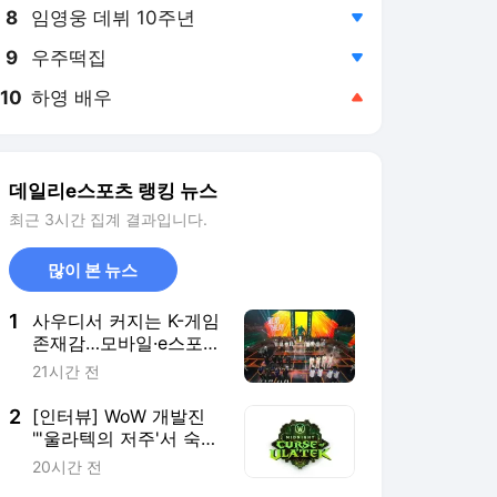
8
임영웅 데뷔 10주년
,하락
9
우주떡집
,하락
10
하영 배우
,상승
데일리e스포츠 랭킹 뉴스
최근 3시간 집계 결과입니다.
많이 본 뉴스
1
사우디서 커지는 K-게임
존재감…모바일·e스포츠
가 이끌었다
21시간 전
2
[인터뷰] WoW 개발진
"'울라텍의 저주'서 숙제
부담 줄이고 보상 높여"
20시간 전