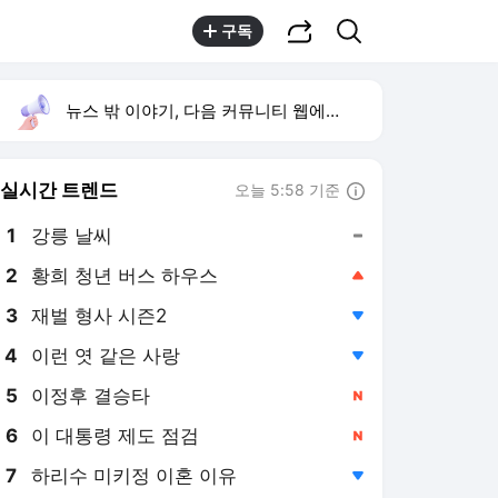
공유하기
검색
구독
뉴스 밖 이야기, 다음 커뮤니티 웹에서 보기
실시간 트렌드
오늘 5:58 기준
툴팁보기
1
강릉 날씨
,유지
2
황희 청년 버스 하우스
,상승
4
이런 엿 같은 사랑
,하락
5
이정후 결승타
,신규
6
이 대통령 제도 점검
,신규
7
하리수 미키정 이혼 이유
,하락