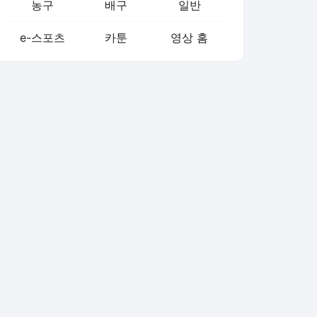
농구
배구
일반
e-스포츠
카툰
영상 홈