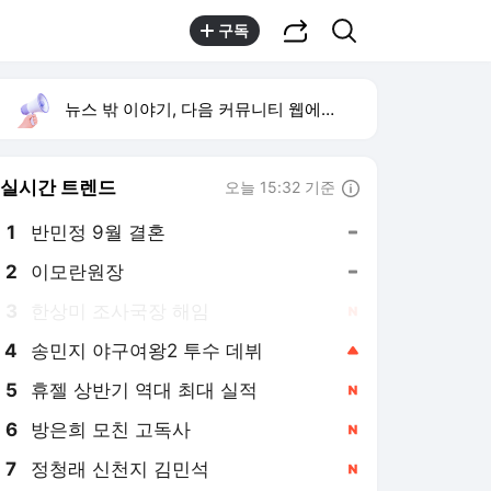
공유하기
검색
구독
뉴스 밖 이야기, 다음 커뮤니티 웹에서 보기
실시간 트렌드
오늘 15:32 기준
툴팁보기
1
반민정 9월 결혼
,유지
2
이모란원장
,유지
3
한상미 조사국장 해임
,신규
4
송민지 야구여왕2 투수 데뷔
,상승
5
휴젤 상반기 역대 최대 실적
,신규
6
방은희 모친 고독사
,신규
7
정청래 신천지 김민석
,신규