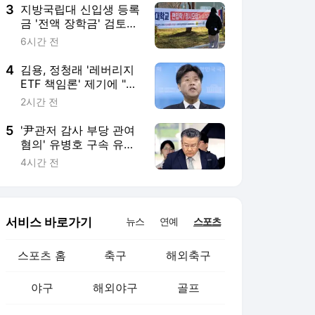
3
지방국립대 신입생 등록
금 '전액 장학금' 검토…
위기의 사립대 '발칵'
6시간 전
4
김용, 정청래 '레버리지
ETF 책임론' 제기에 "반
명 커밍아웃하라"
2시간 전
5
'尹관저 감사 부당 관여
혐의' 유병호 구속 유
지…최재해 조사도 본격
4시간 전
화
서비스 바로가기
뉴스
연예
스포츠
스포츠 홈
축구
해외축구
야구
해외야구
골프