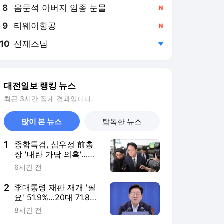
8
음문석 아버지 임종 눈물
,신규
9
티웨이항공
,신규
10
선재스님
,하락
대전일보 랭킹 뉴스
최근 3시간 집계 결과입니다.
많이 본 뉴스
탐독한 뉴스
1
종합특검, 심우정 前총
장 '내란 가담 의혹'…대
검 재차 압수수색
6시간 전
2
李대통령 재판 재개 '필
요' 51.9%…20대 71.8%·
중도층도 과반
8시간 전