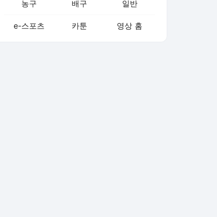
농구
배구
일반
e-스포츠
카툰
영상 홈