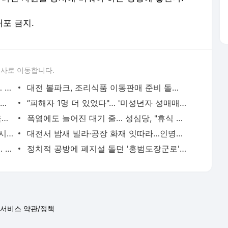
배포 금지.
론사로 이동합니다.
'매서운 폭염'에 프로야구 9일까지 중단… 한화 반등 기회 두산전으로 - 대전일보
대전 볼파크, 조리식품 이동판매 준비 돌입… 팬들 "대기줄 해소" 기대 속 우려 - 대전일보
"새 주인 구합니다, 유기 중"… 폭염 속 놀이터에 '버려진 강아지' - 대전일보
“피해자 1명 더 있었다"… '미성년자 성매매' 최영중 전 청주시의원 구속 송치 - 대전일보
대전 과학교사 3인방 '대한민국 과학교육상' 영예 - 대전일보
폭염에도 늘어진 대기 줄… 성심당, "휴식 공간 마련" 안전대응 고삐 - 대전일보
코스피, 장중 5.25% 내려 6200선…또다시 매도 사이드카 발동 - 대전일보
대전서 밤새 빌라·공장 화재 잇따라…인명피해 없어 - 대전일보
부여 텃밭서 일 보던 80대 숨진 채 발견… "당시 낮 기온 35.5도" - 대전일보
정치적 공방에 폐지설 돌던 '홍범도장군로' 명칭 5년 더 잇는다 - 대전일보
서비스 약관/정책