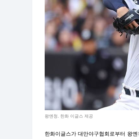
왕옌청. 한화 이글스 제공
한화이글스가 대만야구협회로부터 왕옌청의