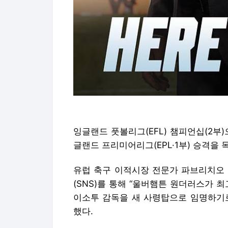
잉글랜드 풋볼리그(EFL) 챔피언십(2부
글랜드 프리미어리그(EPL·1부) 승격을
유럽 축구 이적시장 전문가 파브리치오 
(SNS)를 통해 “울버햄튼 원더러스가 
이소투 감독을 새 사령탑으로 임명하기로
했다.