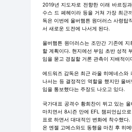
2019년 지도자로 전향한 이래 바르징과
수스 드 페헤이라 등을 거쳐 가장 최근
독은 이번에 울버햄튼 원더러스 사령탑직
서 새로운 도전에 나서게 된다.
울버햄튼 원더러스는 조만간 기존에 지휘
할 계획이다. 현지에선 부임 초반 성적 
임을 묻고 경질할 거론 관측이 지배적이
에드워즈 감독은 최근 라울 히메네스와 
나서는 등 결정적인 역할을 했지만 울버
임을 통보했다는 주장도 나오고 있다.
국가대표 공격수 황희찬이 뛰고 있는 울버
마치면서 8시즌 만에 EFL 챔피언십으로 
표로 하면서 대대적인 변화에 착수했다.
온 엔젤 고메스와도 동행을 마친 후 히