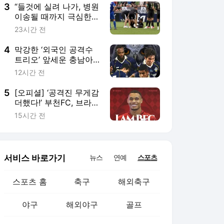
화’ 용인은 노희동 품었
3
“들것에 실려 나가, 병원
다
이송될 때까지 극심한
고통 호소”…‘혼혈 태극
23시간 전
전사’ 옌스 카스트로프,
친선경기서 멀티골 넣고
4
막강한 ‘외국인 공격수
어깨 부상
트리오’ 앞세운 충남아
산, 안방에서 2연승 도
12시간 전
전!
5
[오피셜] ‘공격진 무게감
더했다!’ 부천FC, 브라질
출신 최전방 공격수 구
15시간 전
스타보 영입
서비스 바로가기
뉴스
연예
스포츠
스포츠 홈
축구
해외축구
야구
해외야구
골프