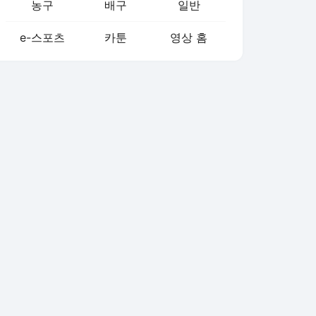
농구
배구
일반
e-스포츠
카툰
영상 홈