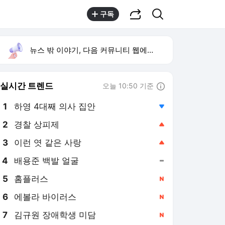
공유하기
검색
구독
뉴스 밖 이야기, 다음 커뮤니티 웹에서 보기
실시간 트렌드
오늘 10:50 기준
툴팁보기
1
하영 4대째 의사 집안
,하락
2
경찰 상피제
,상승
4
배용준 백발 얼굴
,유지
5
홈플러스
,신규
6
에볼라 바이러스
,신규
7
김규원 장애학생 미담
,신규