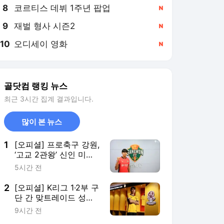
8
코르티스 데뷔 1주년 팝업
,신규
9
재벌 형사 시즌2
,신규
10
오디세이 영화
,신규
골닷컴 랭킹 뉴스
최근 3시간 집계 결과입니다.
많이 본 뉴스
1
[오피셜] 프로축구 강원,
‘고교 2관왕’ 신인 미드
필더 김슬기 영입…“초
5시간 전
심 잃지 않고 최선 다하
겠다” 굳은 다짐
2
[오피셜] K리그 1·2부 구
단 간 맞트레이드 성
사…‘중원 보강’ 광주는
9시간 전
김종석, ‘골문 안정성 강