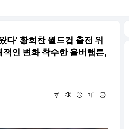
 나왔다’ 황희찬 월드컵 출전 위
대적인 변화 착수한 울버햄튼,
요약보기
음성으로 듣기
번역 설정
글씨크기 조절하기
인쇄하기