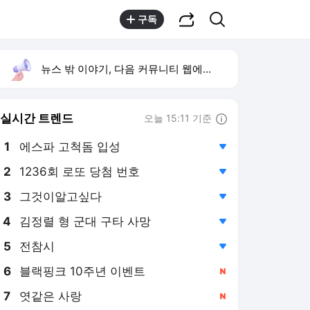
공유하기
검색
구독
뉴스 밖 이야기, 다음 커뮤니티 웹에서 보기
실시간 트렌드
오늘 15:11 기준
툴팁보기
1
에스파 고척돔 입성
,하락
2
1236회 로또 당첨 번호
,하락
3
그것이알고싶다
,하락
4
김정렬 형 군대 구타 사망
,하락
5
전참시
,하락
6
블랙핑크 10주년 이벤트
,신규
7
엿같은 사랑
,신규