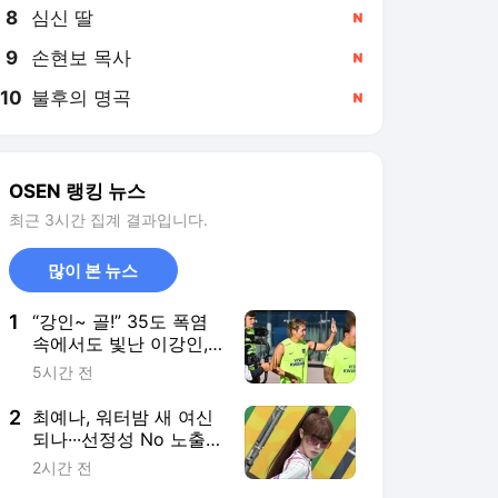
8
심신 딸
,신규
9
손현보 목사
,신규
10
불후의 명곡
,신규
OSEN 랭킹 뉴스
최근 3시간 집계 결과입니다.
많이 본 뉴스
1
“강인~ 골!” 35도 폭염
속에서도 빛난 이강인,
아틀레티코 선수들과 완
5시간 전
벽한 호흡 펼쳤다! [오!
쎈 현장]
2
최예나, 워터밤 새 여신
되나···선정성 No 노출
No 오로지 콘셉트로 승
2시간 전
부