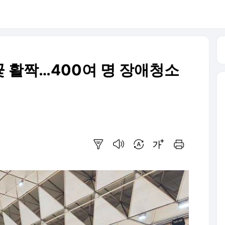
 활짝…400여 명 장애청소
요약보기
음성으로 듣기
번역 설정
글씨크기 조절하기
인쇄하기