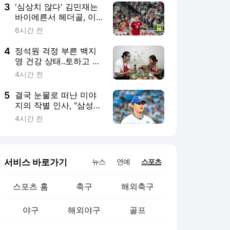
3
'심상치 않다' 김민재는
바이에른서 헤더골, 이
한범은 데뷔전 MOM...
6시간 전
한국 수비진 새 시즌 앞
두고 '맹활약'
4
정석원 걱정 부른 백지
영 건강 상태..토하고 장
염인데 폭풍 식사 “이러
4시간 전
면 안 돼”
5
결국 눈물로 떠난 미야
지의 작별 인사, "삼성
우승 꼭 보고 싶다"
4시간 전
서비스 바로가기
뉴스
연예
스포츠
스포츠 홈
축구
해외축구
야구
해외야구
골프