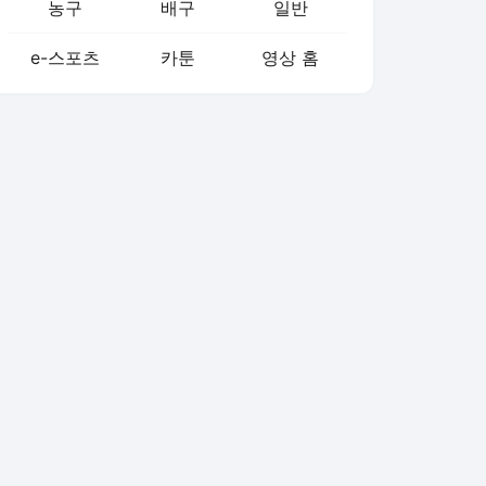
농구
배구
일반
e-스포츠
카툰
영상 홈