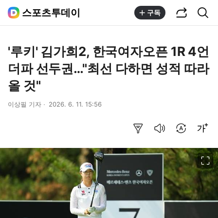
공유하기
통합검색
스포츠투데이
구독
'루키' 김가희2, 한국여자오픈 1R 4언
더파 선두권…"최선 다하면 성적 따라
올 것"
이상필 기자
2026. 6. 11. 15:56
요약보기
음성으로 듣기
번역 설정
글씨크기 조절하기
이미지 크게 보기