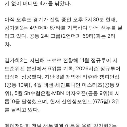
기 없이 버디만 4개를 낚았다.
아직 오후조 경기가 진행 중인 오후 3시30분 현재,
김가희2는 4언더파 67타를 기록하며 단독 선두를 달
리고 있다. 공동 2위 그룹(2언더파 69타)과는 2타
차.
김가희2는 지난해 프로로 전향해 11월 정규투어 시
드순위전 본선에서 6위를 기록, 2026시즌 정규투어
입성에 성공했다. 지난 3월 개막전 리쥬란 챔피언십
(공동 10위), 4월 넥센·세인트나인 마스터즈(공동 9
위), 5월 Sh수협은행·MBN 여자오픈(공동 9위)에서
톱10을 달성했으며, 현재 신인상포인트(675점) 3위
를 달리고 있다.
메이저대회 첫날 선두권에 이름을 올린 김가희2는