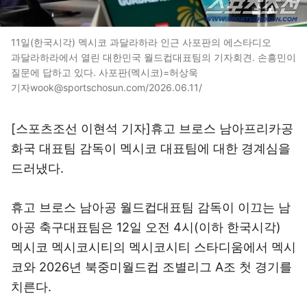
11일(한국시각) 멕시코 과달라하라 인근 사포판의 에스타디오
과달라하라에서 열린 대한민국 월드컵대표팀의 기자회견. 손흥민이
질문에 답하고 있다. 사포판(멕시코)=허상욱
기자wook@sportschosun.com/2026.06.11/
[스포츠조선 이현석 기자]휴고 브로스 남아프리카공
화국 대표팀 감독이 멕시코 대표팀에 대한 경계심을
드러냈다.
휴고 브로스 남아공 월드컵대표팀 감독이 이끄는 남
아공 축구대표팀은 12일 오전 4시(이하 한국시각)
멕시코 멕시코시티의 멕시코시티 스타디움에서 멕시
코와 2026년 북중미월드컵 조별리그 A조 첫 경기를
치른다.