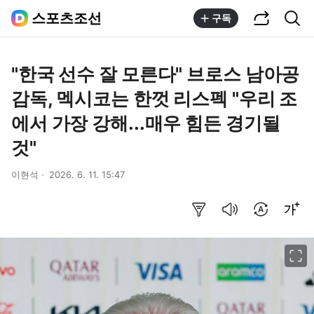
공유하기
통합검색
스포츠조선
구독
"한국 선수 잘 모른다" 브로스 남아공
감독, 멕시코는 한껏 리스펙 "우리 조
에서 가장 강해...매우 힘든 경기될
것"
이현석
2026. 6. 11. 15:47
요약보기
음성으로 듣기
번역 설정
글씨크기 조절하기
이미지 크게 보기