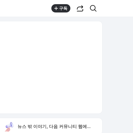
공유하기
검색
구독
뉴스 밖 이야기, 다음 커뮤니티 웹에서 보기
실시간 트렌드
오늘 10:37 기준
툴팁보기
1
반민정 9월 결혼
,유지
2
북한 탄도미사일 발사
,상승
3
음문석 무명 시절
,하락
4
청와대 점검회의
,신규
5
아이유 장기하 노래 선곡
,신규
6
휴젤 상반기 역대 최대 실적
,신규
7
축구협회
,신규