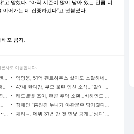
고 말했다. “아직 시즌이 많이 남아 있는 만큼 너
 이어가는 데 집중하겠다”고 덧붙였다.
 재배포 금지.
언론사로 이동합니다.
‘폭행 논란’ 최철호 충격 근황 “모든 잘못엔 반드시 대가 따라” (특종세상)
임영웅, 51억 펜트하우스 살아도 소탈하네…“바지 하나로 6년”
김영옥, 남편상 이후 심경 “환영 보이는 것 같아…미안해” [DA클립]
47세 한다감, 부모 울린 임신 소식…“말이 안 나왔다” (슈돌)
“대출도 갚아줄게” 의사 메기녀 이진영, 연하남 홀렸다(누내여2)
레드벨벳 조이, 팬콘 추억 소환…비하인드 공개 [DA★]
아내와 2번의 별거 “술버릇 때문에…” (데이앤나잇)
정해인 “홍진경 누나가 야관문주 담가줬다”…송은이 질투 폭발
‘관중까지 쓰러진 야구장 속 폭염’ KBO, 5~6일 전 경기 취소 결정…대책 긴급회의도 연다
채리나, 데뷔 31년 만 첫 민낯 공개…‘성괴’ 악플에 결국 눈물