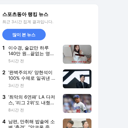
3
‘최악의 6연패’ LA 다저
스, ‘리그 2위’도 내줬다
→‘DS 직행 빨간불’
8시간 전
4
남편, 만취해 밥솥에 소
변 ‘충격’…“알코올 중독
맞다” 당당 (이숙캠)
10시간 전
5
손흥민 침묵에도 LAFC
는 웃었다…과달라하라
와 1-1 뒤 승부차기 승
4시간 전
리, 첫 리그스컵 우승 도
전 ‘순항’
서비스 바로가기
뉴스
연예
스포츠
스포츠 홈
축구
해외축구
야구
해외야구
골프