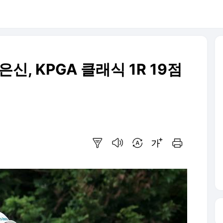
은신, KPGA 클래식 1R 19점
요약보기
음성으로 듣기
번역 설정
글씨크기 조절하기
인쇄하기