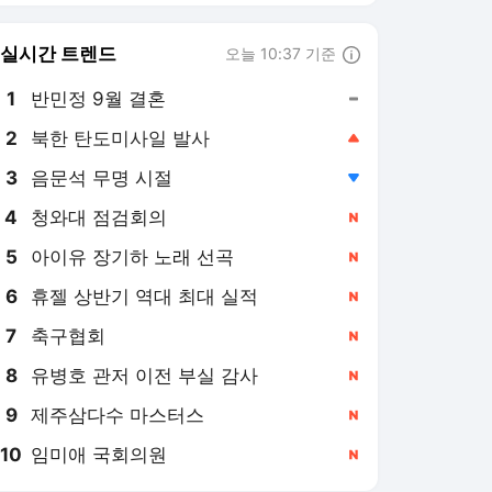
8
유병호 관저 이전 부실 감사
,신규
9
제주삼다수 마스터스
,신규
10
임미애 국회의원
,신규
스포츠동아 랭킹 뉴스
최근 3시간 집계 결과입니다.
많이 본 뉴스
1
이수경, 술값만 하루
140만 원…끝없는 영수
증에 제작진 ‘깜짝’
5시간 전
2
‘완벽주의자’ 양현석이
100% 수제로 일궈낸 70
억 뷰의 기적
3시간 전