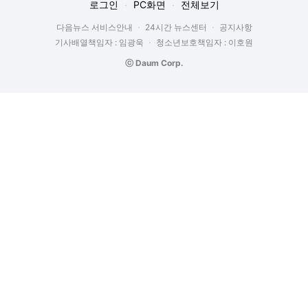
로그인
PC화면
전체보기
다음뉴스 서비스안내
24시간 뉴스센터
공지사항
기사배열책임자 : 임광욱
청소년보호책임자 : 이호원
ⓒ Daum Corp.