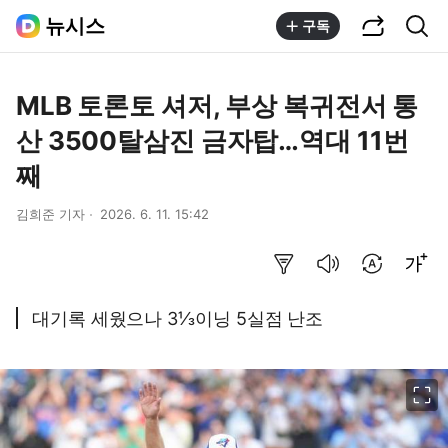
공유하기
통합검색
뉴시스
구독
MLB 토론토 셔저, 부상 복귀전서 통
산 3500탈삼진 금자탑…역대 11번
째
김희준 기자
2026. 6. 11. 15:42
요약보기
음성으로 듣기
번역 설정
글씨크기 조절하기
대기록 세웠으나 3⅓이닝 5실점 난조
이미지 크게 보기