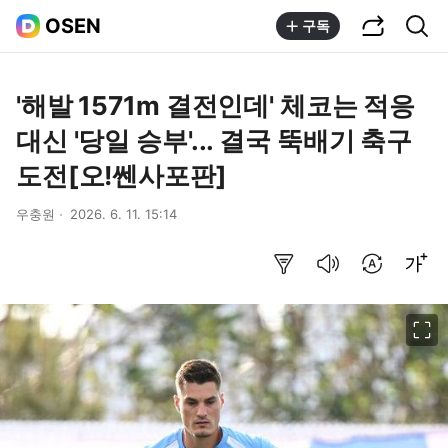
공유하기
통합검색
OSEN
구독
'해발 1571m 결전인데' 체코는 적응
대신 '당일 승부'... 결국 뚝배기 축구
도전[오!쎈사포판]
우충원
2026. 6. 11. 15:14
요약보기
음성으로 듣기
번역 설정
글씨크기 조절하기
이미지 크게 보기