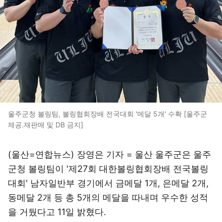
울주군청 볼링팀, 볼링협회장배 전국대회 '메달 5개' 수확 [울주군
제공.재판매 및 DB 금지]
(울산=연합뉴스) 장영은 기자 = 울산 울주군은 울주
군청 볼링팀이 '제27회 대한볼링협회장배 전국볼링
대회' 남자일반부 경기에서 금메달 1개, 은메달 2개,
동메달 2개 등 총 5개의 메달을 따내며 우수한 성적
을 거뒀다고 11일 밝혔다.