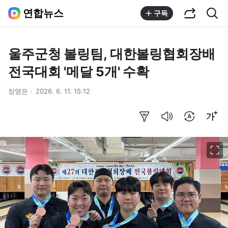
공유하기
통합검색
연합뉴스
구독
울주군청 볼링팀, 대한볼링협회장배
전국대회 '메달 5개' 수확
장영은
2026. 6. 11. 15:12
요약보기
음성으로 듣기
번역 설정
글씨크기 조절하기
이미지 크게 보기