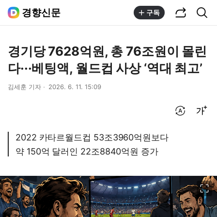
공유하기
통합검색
경향신문
구독
경기당 7628억원, 총 76조원이 몰린
다···베팅액, 월드컵 사상 ‘역대 최고’
김세훈 기자
2026. 6. 11. 15:09
번역 설정
글씨크기 조절하기
2022 카타르월드컵 53조3960억원보다
약 150억 달러인 22조8840억원 증가
이미지 크게 보기