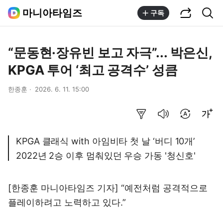
공유하기
통합검색
마니아타임즈
구독
“문동현·장유빈 보고 자극”... 박은신,
KPGA 투어 ‘최고 공격수’ 성큼
한종훈
2026. 6. 11. 15:00
요약보기
음성으로 듣기
번역 설정
글씨크기 조절하기
KPGA 클래식 with 아임비타 첫 날 ‘버디 10개’
2022년 2승 이후 멈춰있던 우승 가동 '청신호'
[한종훈 마니아타임즈 기자] “예전처럼 공격적으로
플레이하려고 노력하고 있다.”