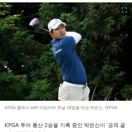
이미지 크게 보기
KPGA 클래식 with 아임비타 첫날 19점을 따낸 박은신. /KPGA
KPGA 투어 통산 2승을 기록 중인 박은신이 ‘공격 골