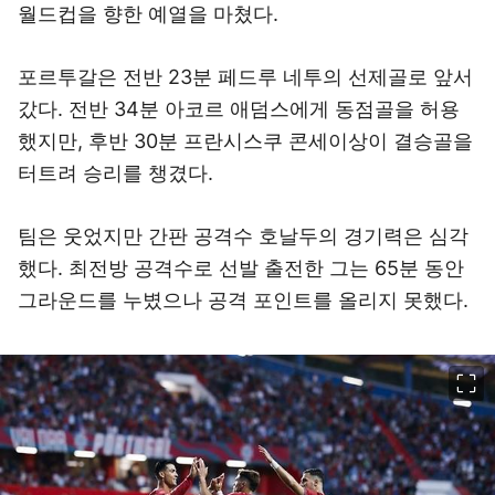
월드컵을 향한 예열을 마쳤다.
포르투갈은 전반 23분 페드루 네투의 선제골로 앞서
갔다. 전반 34분 아코르 애덤스에게 동점골을 허용
했지만, 후반 30분 프란시스쿠 콘세이상이 결승골을
터트려 승리를 챙겼다.
팀은 웃었지만 간판 공격수 호날두의 경기력은 심각
했다. 최전방 공격수로 선발 출전한 그는 65분 동안
그라운드를 누볐으나 공격 포인트를 올리지 못했다.
이미지 크게 보기