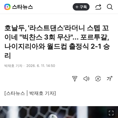
공유하기
통합검색
스타뉴스
구독
호날두, '라스트댄스'라더니 스텝 꼬
이네 "빅찬스 3회 무산"... 포르투갈,
나이지리아와 월드컵 출정식 2-1 승
리
박재호 기자
2026. 6. 11. 14:50
요약보기
음성으로 듣기
번역 설정
글씨크기 조절하기
[스타뉴스 | 박재호 기자]
이미지 크게 보기