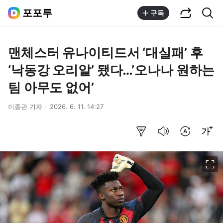
공유하기
통합검색
포포투
구독
맨체스터 유나이티드서 ‘대실패’ 후
‘낙동강 오리알’ 됐다…’오나나 원하는
팀 아무도 없어’
이종관 기자
2026. 6. 11. 14:27
요약보기
음성으로 듣기
번역 설정
글씨크기 조절하기
이미지 크게 보기