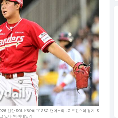
26 신한 SOL KBO리그' SSG 랜더스와 LG 트윈스의 경기. S
하고 있다./마이데일리