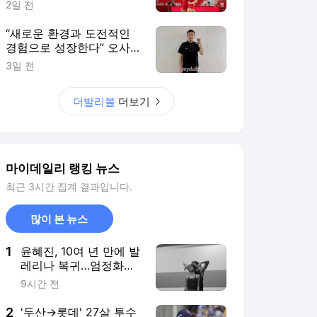
1
윤혜진, 10여 년 만에 발
레리나 복귀…엄정화
"자랑스러운 우리 혜진"
9시간 전
[MD★스타]
2
'두산→롯데' 27살 투수
벌써 몇 번째인가, 또또
또또 2군행…삼성 20살
3시간 전
외야수도 말소
3
롯데 없는 부산을 지키
더니 에스파 콘서트 때
문에 고척돔 그라운드
3시간 전
못 밟는다…키움의 불운,
푹 쉰 걸로 만족하세요
4
현 충주시장, '논란' 김선
태에게 "시청 돌아올 생
각 없냐"
9시간 전
5
"희망 안 보여서 탈퇴 결
심" 3관왕 싹쓸이한 리
센느 메이, 데뷔 전 파격
4시간 전
고백 [전참시]