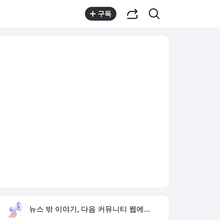
공유하기
검색
구독
뉴스 밖 이야기, 다음 커뮤니티 웹에서 보기
실시간 트렌드
오늘 11:49 기준
툴팁보기
1
려운 놀라운 토요일 출연
,상승
2
김민석 경선 승리
,유지
3
이한범 축구선수
,신규
4
문세윤 거북이 터틀맨
,하락
5
유아인 남사친 볼뽀뽀
,유지
6
사랑이 온다
,상승
7
손서연 U-17 2연승
,신규