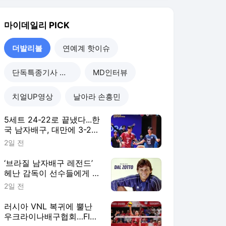
헤난 감독이 선수들에게 말
한다, “결승전에선 그 순간
2일 전
을 즐기세요”
러시아 VNL 복귀에 뿔난
우크라이나배구협회…FIVB
"2027 한시적 참가팀 확
2일 전
대"
“새로운 환경과 도전적인
경험으로 성장한다” 오사카
&상하이 사령탑이 꼽은 한
3일 전
중일 여자배구 교류의 성과
더발리볼
더보기
마이데일리 랭킹 뉴스
최근 3시간 집계 결과입니다.
많이 본 뉴스