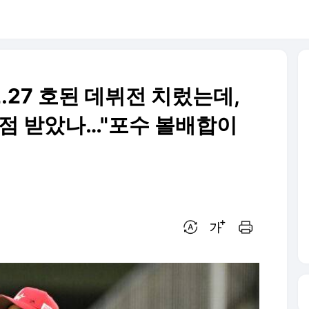
12.27 호된 데뷔전 치렀는데,
격점 받았나…"포수 볼배합이
번역 설정
글씨크기 조절하기
인쇄하기