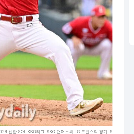
26 신한 SOL KBO리그' SSG 랜더스와 LG 트윈스의 경기. S