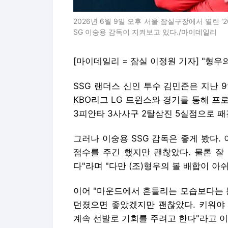
2026년 6월 9일 오후 서울 잠실구장에서 열린 '20
SG 이숭용 감독이 지켜보고 있다./마이데일리
[마이데일리 = 잠실 이정원 기자] "형우
SSG 랜더스 신인 투수 김민준은 지난 9일
KBO리그 LG 트윈스와 경기를 통해 프
3피안타 3사사구 2탈삼진 5실점으로 패
그러나 이숭용 SSG 감독은 좋게 봤다. 
점수를 주긴 했지만 괜찮았다. 물론 잘
다"라며 "다만 (조)형우의 볼 배합이 아
이어 "마운드에서 흔들리는 모습보다는 본
던졌으면 좋았겠지만 괜찮았다. 키워야 
계속 선발로 기회를 주려고 한다"라고 