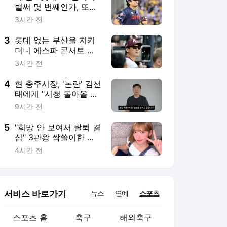
서비스 바로가기
뉴스
연예
스포츠
스포츠 홈
축구
해외축구
야구
해외야구
골프
농구
배구
일반
e-스포츠
카툰
영상 홈