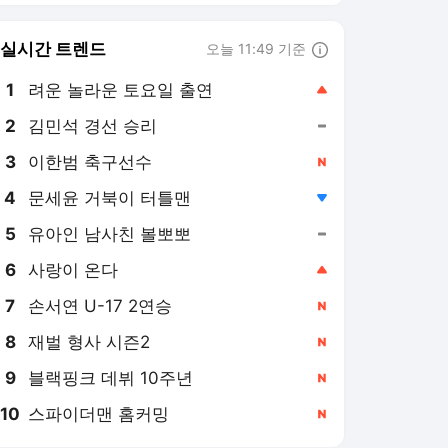
8
재벌 형사 시즌2
,신규
9
블랙핑크 데뷔 10주년
,신규
10
스파이더맨 홈커밍
,신규
마이데일리
PICK
더발리볼
연예계 핫이슈
단독특종기사 모음
MD인터뷰
치얼UP영상
날아라 손흥민
5세트 24-22로 끝냈다...한
국 남자배구, 대만에 3-2
진땀승...조별리그 2연승
2일 전
‘브라질 남자배구 레전드’