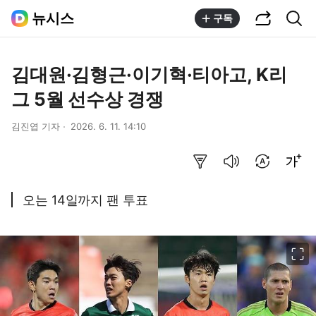
공유하기
통합검색
뉴시스
구독
김대원·김형근·이기혁·티아고, K리
그 5월 선수상 경쟁
김진엽 기자
2026. 6. 11. 14:10
요약보기
음성으로 듣기
번역 설정
글씨크기 조절하기
오는 14일까지 팬 투표
이미지 크게 보기