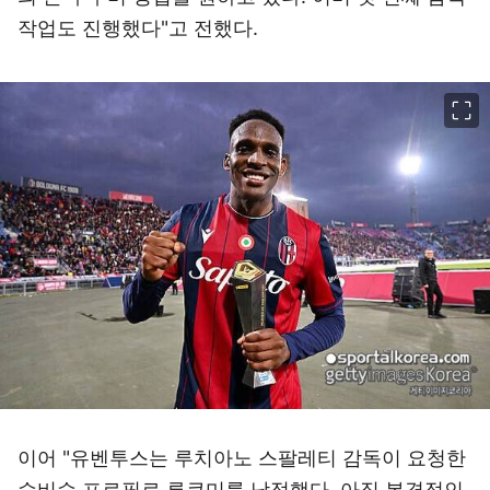
작업도 진행했다"고 전했다.
이미지 크게 보기
이어 "유벤투스는 루치아노 스팔레티 감독이 요청한
수비수 프로필로 루쿠미를 낙점했다. 아직 본격적인