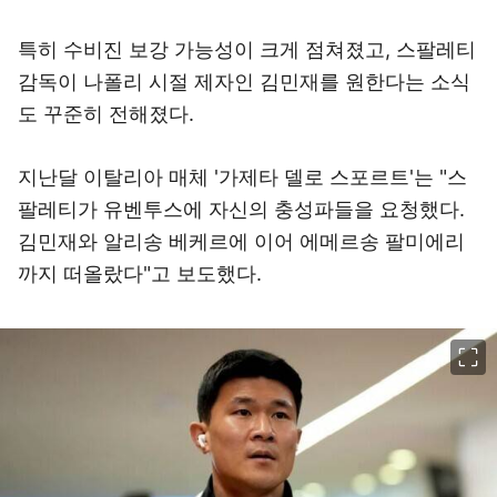
특히 수비진 보강 가능성이 크게 점쳐졌고, 스팔레티
감독이 나폴리 시절 제자인 김민재를 원한다는 소식
도 꾸준히 전해졌다.
지난달 이탈리아 매체 '가제타 델로 스포르트'는 "스
팔레티가 유벤투스에 자신의 충성파들을 요청했다.
김민재와 알리송 베케르에 이어 에메르송 팔미에리
까지 떠올랐다"고 보도했다.
이미지 크게 보기