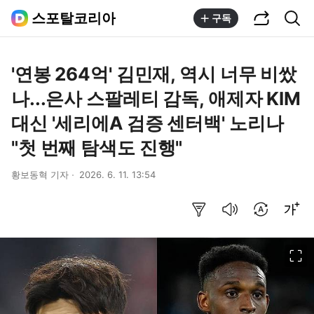
공유하기
통합검색
스포탈코리아
구독
'연봉 264억' 김민재, 역시 너무 비쌌
나...은사 스팔레티 감독, 애제자 KIM
대신 '세리에A 검증 센터백' 노리나
"첫 번째 탐색도 진행"
황보동혁 기자
2026. 6. 11. 13:54
요약보기
음성으로 듣기
번역 설정
글씨크기 조절하기
이미지 크게 보기