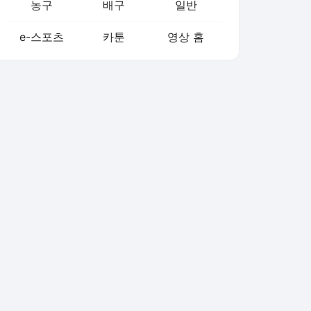
농구
배구
일반
e-스포츠
카툰
영상 홈