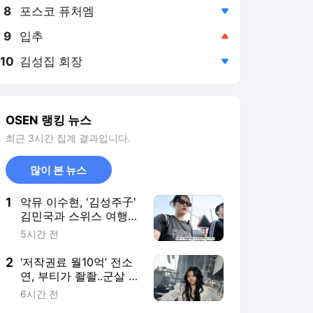
8
포스코 퓨처엠
,하락
9
입추
,상승
10
김성집 회장
,하락
OSEN 랭킹 뉴스
최근 3시간 집계 결과입니다.
많이 본 뉴스
1
악뮤 이수현, '김성주子'
김민국과 스위스 여행
"첫 만남에 2시간 넘게
5시간 전
기다렸다"
2
‘저작권료 월10억’ 전소
연, 부티가 좔좔..군살 제
로 복근까지!
6시간 전