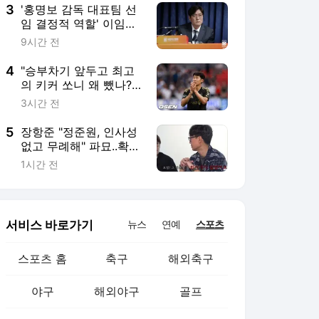
3
'홍명보 감독 대표팀 선
임 결정적 역할' 이임생
의 반격 "홍명보 선임 기
9시간 전
록 남아 있다"…문체부
와 법정 공방 나선다
4
"승부차기 앞두고 최고
의 키커 쏘니 왜 뺐나?"
손흥민 조기 교체에 현
3시간 전
지 중계진도 의아했
다...LAFC는 그래도 승
5
장항준 "정준원, 인사성
부차기 승리
없고 무례해" 파묘..확대
해석인가 팩폭인가 [Oh!
1시간 전
쎈 이슈]
서비스 바로가기
뉴스
연예
스포츠
스포츠 홈
축구
해외축구
야구
해외야구
골프