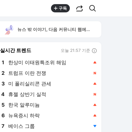
공유하기
검색
구독
뉴스 밖 이야기, 다음 커뮤니티 웹에서 보기
실시간 트렌드
오늘 21:57 기준
툴팁보기
1
한상미 이태원특조위 해임
,상승
2
트럼프 이란 전쟁
,신규
3
미 폴리실리콘 관세
,상승
4
휴젤 상반기 실적
,신규
5
한국 알루미늄
,상승
6
뉴욕증시 하락
,상승
7
베이스 그룹
,하락