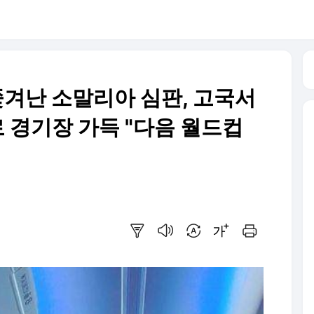
 쫓겨난 소말리아 심판, 고국서
로 경기장 가득 "다음 월드컵
요약보기
음성으로 듣기
번역 설정
글씨크기 조절하기
인쇄하기