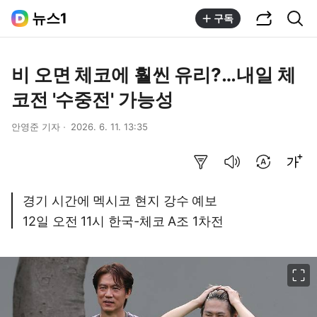
공유하기
통합검색
뉴스1
구독
비 오면 체코에 훨씬 유리?…내일 체
코전 '수중전' 가능성
안영준 기자
2026. 6. 11. 13:35
요약보기
음성으로 듣기
번역 설정
글씨크기 조절하기
경기 시간에 멕시코 현지 강수 예보
12일 오전 11시 한국-체코 A조 1차전
이미지 크게 보기