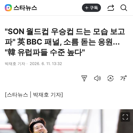
공유하기
통합검색
스타뉴스
구독
"SON 월드컵 우승컵 드는 모습 보고
파" 英 BBC 패널, 소름 돋는 응원...
"韓 유럽파들 수준 높다"
박재호 기자
2026. 6. 11. 13:32
요약보기
음성으로 듣기
번역 설정
글씨크기 조절하기
[스타뉴스 | 박재호 기자]
이미지 크게 보기