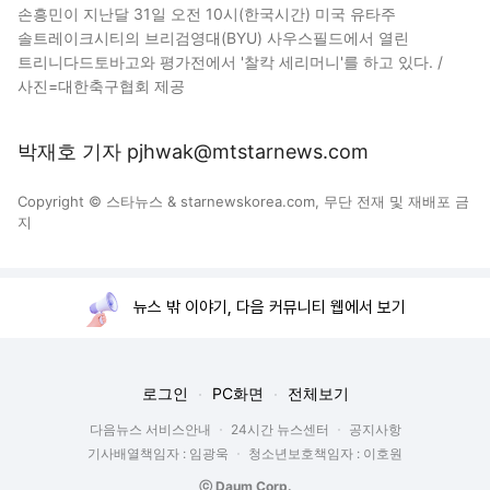
손흥민이 지난달 31일 오전 10시(한국시간) 미국 유타주
솔트레이크시티의 브리검영대(BYU) 사우스필드에서 열린
트리니다드토바고와 평가전에서 '찰칵 세리머니'를 하고 있다. /
사진=대한축구협회 제공
박재호 기자 pjhwak@mtstarnews.com
Copyright © 스타뉴스 & starnewskorea.com, 무단 전재 및 재배포 금
지
뉴스 밖 이야기, 다음 커뮤니티 웹에서 보기
로그인
PC화면
전체보기
다음뉴스 서비스안내
24시간 뉴스센터
공지사항
기사배열책임자 : 임광욱
청소년보호책임자 : 이호원
ⓒ Daum Corp.