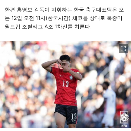
한편 홍명보 감독이 지휘하는 한국 축구대표팀은 오
는 12일 오전 11시(한국시간) 체코를 상대로 북중미
월드컵 조별리그 A조 1차전를 치른다.
이미지 크게 보기