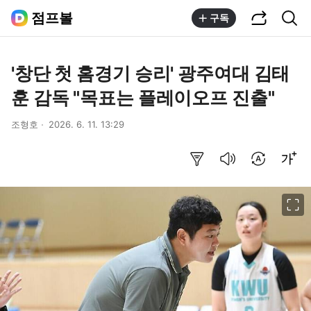
공유하기
통합검색
점프볼
구독
'창단 첫 홈경기 승리' 광주여대 김태
훈 감독 "목표는 플레이오프 진출"
조형호
2026. 6. 11. 13:29
요약보기
음성으로 듣기
번역 설정
글씨크기 조절하기
이미지 크게 보기