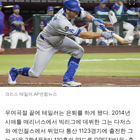
크리스 테일러.AP연합뉴스
우여곡절 끝에 테일러는 은퇴를 하게 됐다. 2014년
시애틀 매리너스에서 빅리그에 데뷔한 그는 다저스
와 에인절스에서 뛰었다 통산 1123경기에 출전한 그
는 타율 2할4푼8리 110홈런 91도루 OPS(장타율+출