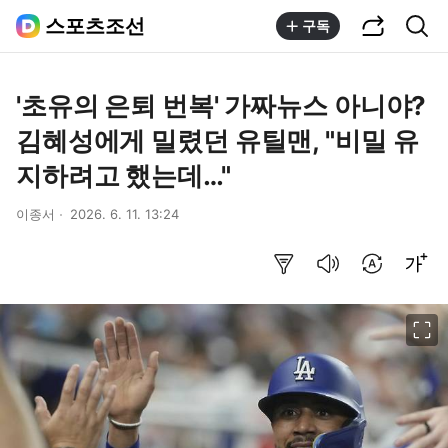
공유하기
통합검색
스포츠조선
구독
'초유의 은퇴 번복' 가짜뉴스 아니야?
김혜성에게 밀렸던 유틸맨, "비밀 유
지하려고 했는데…"
이종서
2026. 6. 11. 13:24
요약보기
음성으로 듣기
번역 설정
글씨크기 조절하기
이미지 크게 보기