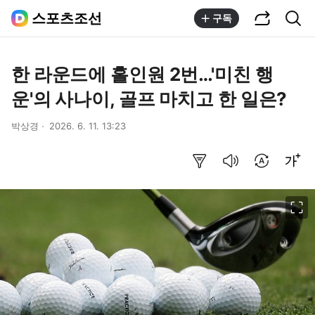
공유하기
통합검색
스포츠조선
구독
한 라운드에 홀인원 2번…'미친 행
운'의 사나이, 골프 마치고 한 일은?
박상경
2026. 6. 11. 13:23
요약보기
음성으로 듣기
번역 설정
글씨크기 조절하기
이미지 크게 보기