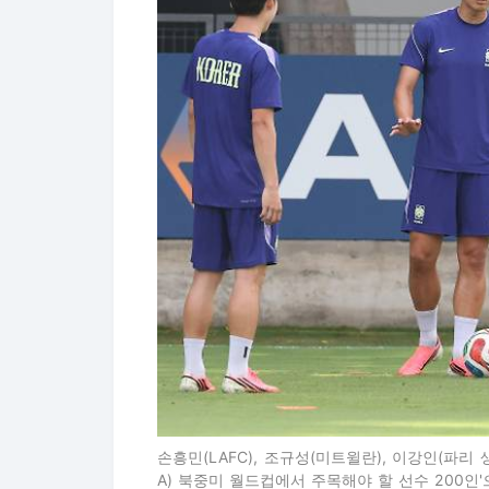
손흥민(LAFC), 조규성(미트윌란), 이강인(파리 
A) 북중미 월드컵에서 주목해야 할 선수 200인