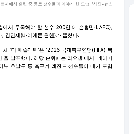
르데에서 훈련 중 동료 선수들과 이야기 한 모습. /사진=뉴스
컵에서 주목해야 할 선수 200인'에 손흥민(LAFC),
), 김민재(바이에른 뮌헨)가 뽑혔다.
 '디 애슬레틱'은 '2026 국제축구연맹(FIFA) 북
인'을 발표했다. 해당 순위에는 리오넬 메시, 네이마
티아누 호날두 등 축구계 레전드 선수들이 대거 포함