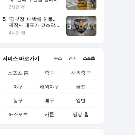
야구
해외야구
골프
농구
배구
일반
e-스포츠
카툰
영상 홈