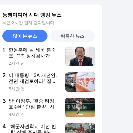
2
이 대통령 "ISA 개편안,
전면 재검토하라" 질
타…뭐가 문제길래
8시간 전
3
SF 이정후, '결승 타점·
호수비' 만점 활약…시즌
타율 0.303 유지
4시간 전
4
"해군사관학교 이전 반
대" 진해 주민들 릴레이
시위 돌입
2시간 전
5
'김부장' 대박에 찬물…
제작사 대표가 코스닥
'미공개 정보 이용' 의혹
4시간 전
서비스 바로가기
뉴스
연예
스포츠
스포츠 홈
축구
해외축구