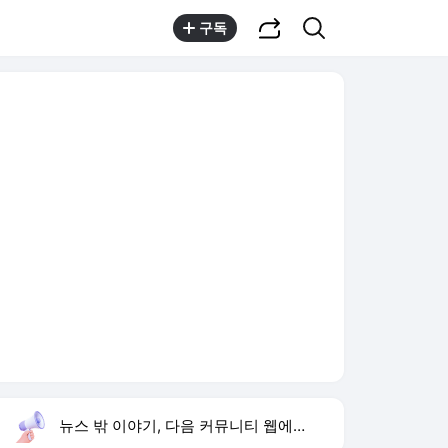
공유하기
검색
구독
뉴스 밖 이야기, 다음 커뮤니티 웹에서 보기
실시간 트렌드
오늘 9:00 기준
툴팁보기
1
고경표 나혼산 출연
,유지
2
재벌 형사 시즌2
,상승
3
허종식 시당위원장
,하락
4
우리 동네 전성시대
,상승
5
황희 폐버스 청년주택
,하락