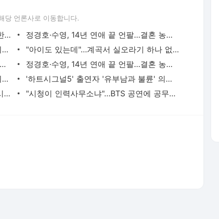
해당 언론사로 이동합니다.
출근길 지하철 바닥 '벌러덩', 30분 숙면한 남성…"승객들이 피해 다녀" - 동행미디어 시대
정경호·수영, 14년 연애 끝 언팔…결혼 농담에 "쓸데없는 소리" 재조명 - 동행미디어 시대
"양말도 벗겨라"…'잠실서 봉변' 여자 주니어 핸드볼 선수들, 훈련장 변경 - 동행미디어 시대
"아이도 있는데"…계곡서 실오라기 하나 없이 '알몸' 활보한 남성, 충격 - 동행미디어 시대
시그널5' 출연자 '유부남과 불륜' 의혹…"사실관계 확인" - 동행미디어 시대
정경호·수영, 14년 연애 끝 언팔…결혼 농담에 "쓸데없는 소리" 재조명 - 동행미디어 시대
"양말도 벗겨라"…'잠실서 봉변' 여자 주니어 핸드볼 선수들, 훈련장 변경 - 동행미디어 시대
'하트시그널5' 출연자 '유부남과 불륜' 의혹…"사실관계 확인" - 동행미디어 시대
'참교육' 대박 났다…'2131만 팔로워' 존 시나, '닮은꼴' 김무열 샤라웃 - 동행미디어 시대
"시청이 인력사무소냐"…BTS 공연에 공무원 900여명 차출 논란, 결국 - 동행미디어 시대