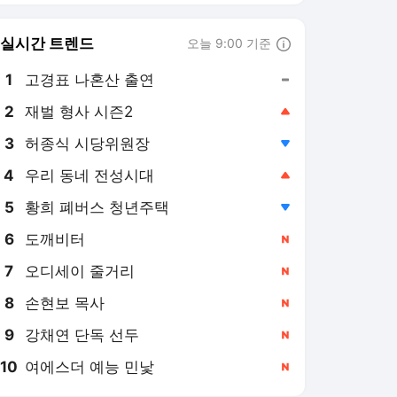
6
도깨비터
,신규
7
오디세이 줄거리
,신규
8
손현보 목사
,신규
9
강채연 단독 선두
,신규
10
여에스더 예능 민낯
,신규
동행미디어 시대 랭킹 뉴스
최근 3시간 집계 결과입니다.
많이 본 뉴스
탐독한 뉴스
1
한동훈에 날 세운 홍준
표…"1% 정치검사가 전
체 검찰 망쳤다"
2시간 전