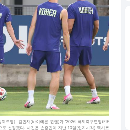
생제르맹), 김민재(바이에른 뮌헨)가 '2026 국제축구연맹(FIF
'으로 선정됐다. 사진은 손흥민이 지난 10일(현지시각) 멕시코