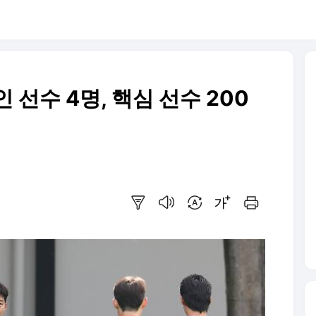
 선수 4명, 핵심 선수 200
요약보기
음성으로 듣기
번역 설정
글씨크기 조절하기
인쇄하기