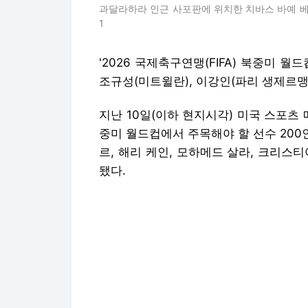
과달라하라 인근 사포판에 위치한 치바스 바예 베
1
'2026 국제축구연맹(FIFA) 북중미 월드
조규성(미트윌란), 이강인(파리 생제르맹
지난 10일(이하 현지시각) 미국 스포츠 매체
중미 월드컵에서 주목해야 할 선수 200
르, 해리 케인, 모하메드 살라, 크리스
됐다.