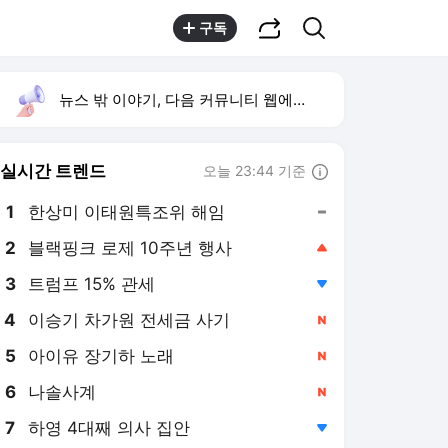
공유하기
검색
구독
뉴스 밖 이야기, 다음 커뮤니티 웹에서 보기
실시간 트렌드
오늘 23:44 기준
툴팁보기
1
한상미 이태원특조위 해임
,유지
3
트럼프 15% 관세
,하락
4
이승기 차가원 전세금 사기
,신규
5
아이유 장기하 노래
,신규
6
나솔사계
,신규
7
하영 4대째 의사 집안
,하락