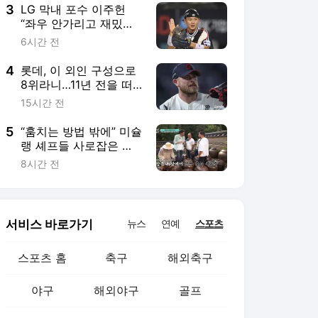
3
LG 막내 포수 이주헌
“좌우 안가리고 재밌
어…아직 팔팔합니다”
6시간 전
4
롯데, 이 외인 구성으로
8위라니…11년 전을 떠
올리게 하는 이유
15시간 전
5
“훔치는 방법 밖에” 미슐
랭 셰프들 사로잡은 선
재스님의 발효 장독대
8시간 전
(어서와 한국은 처음이
지)
서비스 바로가기
뉴스
연예
스포츠
스포츠 홈
축구
해외축구
야구
해외야구
골프