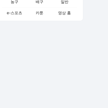
농구
배구
일반
e-스포츠
카툰
영상 홈