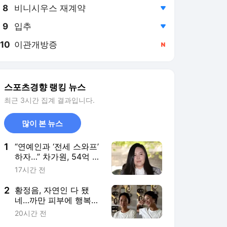
8
비니시우스 재계약
,하락
9
입추
,하락
10
이관개방증
,신규
스포츠경향 랭킹 뉴스
최근 3시간 집계 결과입니다.
많이 본 뉴스
1
“연예인과 ‘전세 스와프’
하자…” 차가원, 54억 갈
취한 ‘라누보 한남’ 사기
17시간 전
전말
2
황정음, 자연인 다 됐
네…까만 피부에 행복한
미소 “못 알아 볼 뻔”
20시간 전