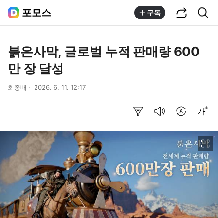
공유하기
통합검색
포모스
구독
붉은사막, 글로벌 누적 판매량 600
만 장 달성
최종배
2026. 6. 11. 12:17
요약보기
음성으로 듣기
번역 설정
글씨크기 조절하기
이미지 크게 보기