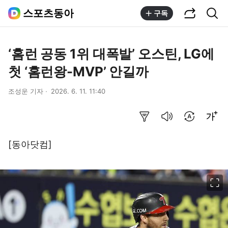
공유하기
통합검색
스포츠동아
구독
‘홈런 공동 1위 대폭발’ 오스틴, LG에
첫 ‘홈런왕-MVP’ 안길까
조성운 기자
2026. 6. 11. 11:40
요약보기
음성으로 듣기
번역 설정
글씨크기 조절하기
[동아닷컴]
이미지 크게 보기