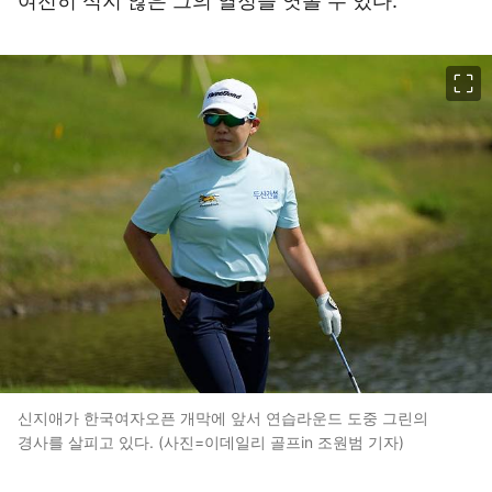
여전히 식지 않은 그의 열정을 엿볼 수 있다.
이미지 크게 보기
신지애가 한국여자오픈 개막에 앞서 연습라운드 도중 그린의
경사를 살피고 있다. (사진=이데일리 골프in 조원범 기자)