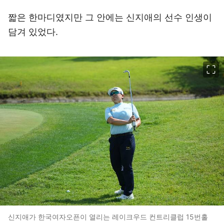
짧은 한마디였지만 그 안에는 신지애의 선수 인생이
담겨 있었다.
이미지 크게 보기
신지애가 한국여자오픈이 열리는 레이크우드 컨트리클럽 15번홀