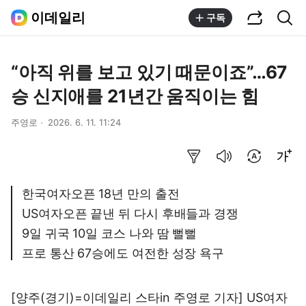
공유하기
통합검색
이데일리
구독
“아직 위를 보고 있기 때문이죠”…67
승 신지애를 21년간 움직이는 힘
주영로
2026. 6. 11. 11:24
요약보기
음성으로 듣기
번역 설정
글씨크기 조절하기
한국여자오픈 18년 만의 출전
US여자오픈 끝낸 뒤 다시 후배들과 경쟁
9일 귀국 10일 코스 나와 땀 뻘뻘
프로 통산 67승에도 여전한 성장 욕구
[양주(경기)=이데일리 스타in 주영로 기자] US여자